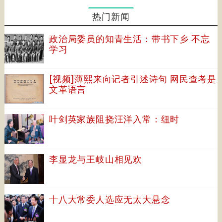
热门新闻
政治局委员的知青生活：带书下乡 不忘
学习
[视频]薄熙来向记者引述诗句 网民查考是
文革语言
叶剑英家族阻挠汪洋入常：纽时
李显龙与王岐山相见欢
十八大常委人选应无太大悬念