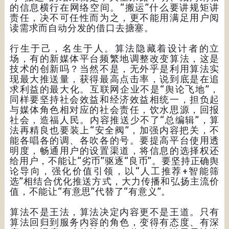
的信息横行在网络空间。“搬运”什么要讲规矩讲
责任，决不可任性而为之，更不能用满足用户阅
读需求而自动分发的借口去搪塞。
行生于己，名生于人。算法隐藏着设计者的立
场，有的新媒体平台频繁地调整改变算法，这是
技术的创新吗？当然不是，无外乎是利用算法实
现最大推送量，获得最高点击率，说到底是在追
求利益的最大化。互联网企业不是“舆论飞地”，
同样要坚持社会效益和经济效益相统一，担负起
与媒体角色相对应的社会责任，饮水思源，回报
社会，造福人民。内容推送少不了“总编辑”，算
法再精良也要装上“安全阀”，加强内容把关，不
能各唱各的调、各吹各的号。要提高平台使用透
明度，畅通用户的设置渠道，将信息的选择权还
给用户，不能让“劣币”驱逐“良币”。要坚持正确舆
论导向，强化价值引领，以“人工推荐+智能筛
选”相结合优化推送方式，大力传播和弘扬主流价
值，不能让“有意思”代替了“有意义”。
算法不是王法，算法决定内容更不是王道。只有
算法回归到服务内容的角色，变得有态度、有深