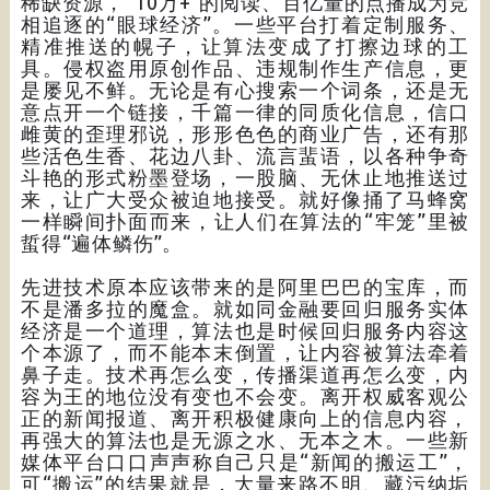
稀缺资源，“10万+”的阅读、百亿量的点播成为竞
相追逐的“眼球经济”。一些平台打着定制服务、
精准推送的幌子，让算法变成了打擦边球的工
具。侵权盗用原创作品、违规制作生产信息，更
是屡见不鲜。无论是有心搜索一个词条，还是无
意点开一个链接，千篇一律的同质化信息，信口
雌黄的歪理邪说，形形色色的商业广告，还有那
些活色生香、花边八卦、流言蜚语，以各种争奇
斗艳的形式粉墨登场，一股脑、无休止地推送过
来，让广大受众被迫地接受。就好像捅了马蜂窝
一样瞬间扑面而来，让人们在算法的“牢笼”里被
蜇得“遍体鳞伤”。
先进技术原本应该带来的是阿里巴巴的宝库，而
不是潘多拉的魔盒。就如同金融要回归服务实体
经济是一个道理，算法也是时候回归服务内容这
个本源了，而不能本末倒置，让内容被算法牵着
鼻子走。技术再怎么变，传播渠道再怎么变，内
容为王的地位没有变也不会变。离开权威客观公
正的新闻报道、离开积极健康向上的信息内容，
再强大的算法也是无源之水、无本之木。一些新
媒体平台口口声声称自己只是“新闻的搬运工”，
可“搬运”的结果就是，大量来路不明、藏污纳垢