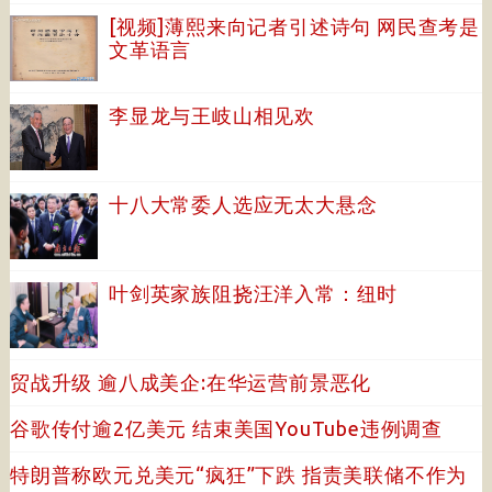
[视频]薄熙来向记者引述诗句 网民查考是
文革语言
李显龙与王岐山相见欢
十八大常委人选应无太大悬念
叶剑英家族阻挠汪洋入常：纽时
贸战升级 逾八成美企:在华运营前景恶化
谷歌传付逾2亿美元 结束美国YouTube违例调查
特朗普称欧元兑美元“疯狂”下跌 指责美联储不作为