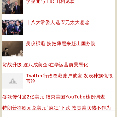
李显龙与王岐山相见欢
十八大常委人选应无太大悬念
吴仪裸退 换把薄熙来赶出国务院
贸战升级 逾八成美企:在华运营前景恶化
Twitter行政总裁账户被盗 发表种族仇恨
言论
谷歌传付逾2亿美元 结束美国YouTube违例调查
特朗普称欧元兑美元“疯狂”下跌 指责美联储不作为