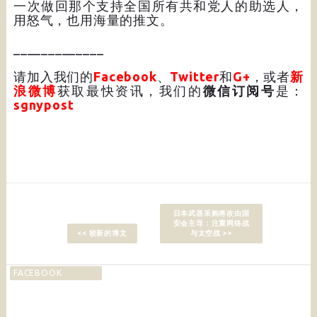
一次做回那个支持全国所有共和党人的助选人，
用怒气，也用海量的推文。
_____________
请加入我们的
Facebook
、
Twitter
和
G+
，或者
新
浪微博
获取最快资讯，我们的
微信订阅号
是：
sgnypost
日本武器采购将改由国
安会主导：注重网络战
<< 较新的博文
与太空战 >>
FACEBOOK