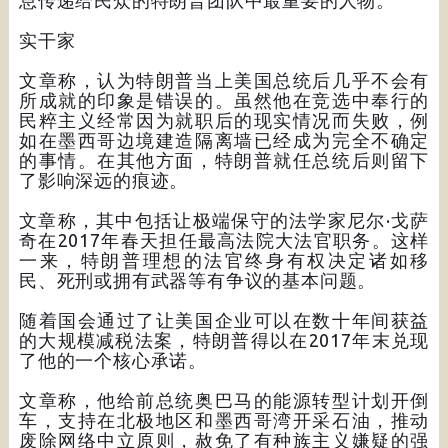
实干家
文章称，认为特朗普当上美国总统后几乎不会有
所成就的印象是错误的。虽然他在竞选中奉行的
民粹主义经常因为就职后的现实情况而失败，例
如在墨西哥边境建造隔离墙已经成为完全不确定
的事情。在其他方面，特朗普就任总统后则留下
了影响深远的痕迹。
文章称，其中包括让极端保守的法学家尼尔·戈萨
奇在2017年春天担任最高法院大法官职务。这样
一来，特朗普理想的法官终身有权决定诸如移
民、死刑或拥有武器等有争议的基本问题。
随着国会通过了让美国企业可以在数十年间获益
的大规模减税法案，特朗普得以在2017年末兑现
了他的一个核心承诺。
文章称，他给前总统奥巴马的能源转型计划开倒
车，支持在北极地区和墨西哥湾开采石油，推动
废除网络中立原则，赦免了有种族主义嫌疑的强