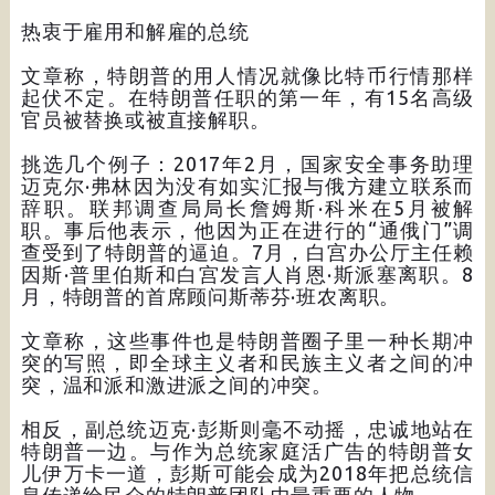
热衷于雇用和解雇的总统
文章称，特朗普的用人情况就像比特币行情那样
起伏不定。在特朗普任职的第一年，有15名高级
官员被替换或被直接解职。
挑选几个例子：2017年2月，国家安全事务助理
迈克尔·弗林因为没有如实汇报与俄方建立联系而
辞职。联邦调查局局长詹姆斯·科米在5月被解
职。事后他表示，他因为正在进行的“通俄门”调
查受到了特朗普的逼迫。7月，白宫办公厅主任赖
因斯·普里伯斯和白宫发言人肖恩·斯派塞离职。8
月，特朗普的首席顾问斯蒂芬·班农离职。
文章称，这些事件也是特朗普圈子里一种长期冲
突的写照，即全球主义者和民族主义者之间的冲
突，温和派和激进派之间的冲突。
相反，副总统迈克·彭斯则毫不动摇，忠诚地站在
特朗普一边。与作为总统家庭活广告的特朗普女
儿伊万卡一道，彭斯可能会成为2018年把总统信
息传递给民众的特朗普团队中最重要的人物。