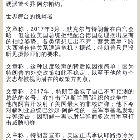
硬派警长乔·阿尔帕约。
世界舞台的挑衅者
文章称，2017年3月，默克尔与特朗普在白宫会
晤，但这位美国总统拒绝配合德国总理摆出应有
的拍照姿势。各类猜想层出不穷：蓄意羞辱？跨
大西洋伙伴关系遭遇危机？据说，特朗普只是没
听见摄影师们的要求。
文章称，这种过度狡辩的背后原因很简单：因为
特朗普的外交政策如此不稳定，以至于他的每个
姿态都被视为潜在的政策方向点。
文章称，2017年，特朗普坐实了自己不可预测的
总统的名号。在打击“伊斯兰国”组织的战争中，
他向阿富汗发射了美国最大的非核炸弹；他下令
对叙利亚总统巴沙尔·阿萨德的一座军事基地发动
导弹袭击；因朝鲜一再试射导弹而多次用军事打
击威胁朝鲜。
文章称，特朗普宣布，美国正式承认耶路撒冷为