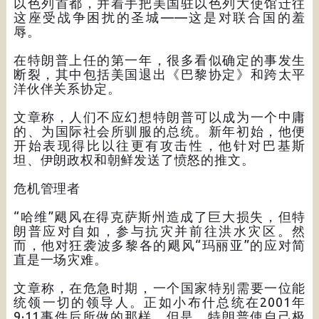
以色列首都，并着手把美国驻以色列大使馆迁往
这座受战争困扰的圣城——这是对联合国的羞
辱。
在特朗普上任的第一年，很多看似确定的事发生
断裂，其中包括美国退出《巴黎协定》和跨太平
洋伙伴关系协定。
文章称，人们不应幻想特朗普可以成为一个中庸
的、为国际社会所驯服的总统。新年初始，他便
开始表现得比以往更有攻击性，他针对巴基斯
坦、伊朗政权和朝鲜发送了愤怒的推文。
危机管理者
“哈维”飓风在得克萨斯州造成了巨大损失，但特
朗普应对自如，参与抗灾并前往洪水灾区。然
而，他对狂袭波多黎各的飓风“玛丽亚”的应对简
直是一场灾难。
文章称，在危急时期，一个国家特别需要一位能
统领一切的领导人。正如小布什总统在2001年
9·11事件后所做的那样。但是，特朗普使自己极