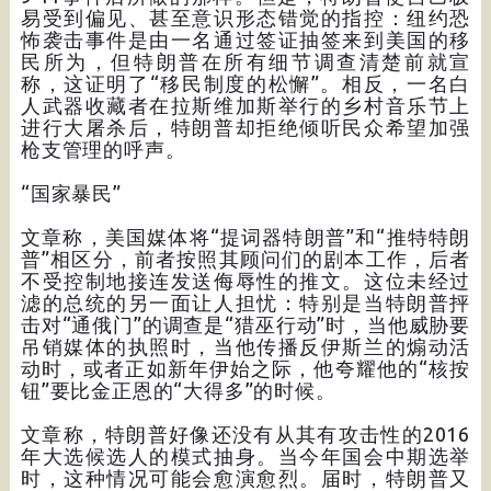
易受到偏见、甚至意识形态错觉的指控：纽约恐
怖袭击事件是由一名通过签证抽签来到美国的移
民所为，但特朗普在所有细节调查清楚前就宣
称，这证明了“移民制度的松懈”。相反，一名白
人武器收藏者在拉斯维加斯举行的乡村音乐节上
进行大屠杀后，特朗普却拒绝倾听民众希望加强
枪支管理的呼声。
“国家暴民”
文章称，美国媒体将“提词器特朗普”和“推特特朗
普”相区分，前者按照其顾问们的剧本工作，后者
不受控制地接连发送侮辱性的推文。这位未经过
滤的总统的另一面让人担忧：特别是当特朗普抨
击对“通俄门”的调查是“猎巫行动”时，当他威胁要
吊销媒体的执照时，当他传播反伊斯兰的煽动活
动时，或者正如新年伊始之际，他夸耀他的“核按
钮”要比金正恩的“大得多”的时候。
文章称，特朗普好像还没有从其有攻击性的2016
年大选候选人的模式抽身。当今年国会中期选举
时，这种情况可能会愈演愈烈。届时，特朗普又