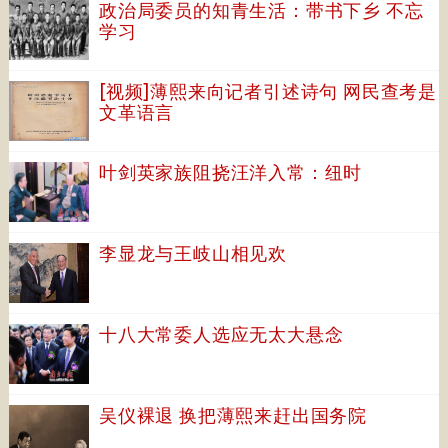
政治局委员的知青生活：带书下乡 不忘
学习
[视频]薄熙来向记者引述诗句 网民查考是
文革语言
叶剑英家族阻挠汪洋入常：纽时
李显龙与王岐山相见欢
十八大常委人选应无太大悬念
吴仪裸退 换把薄熙来赶出国务院