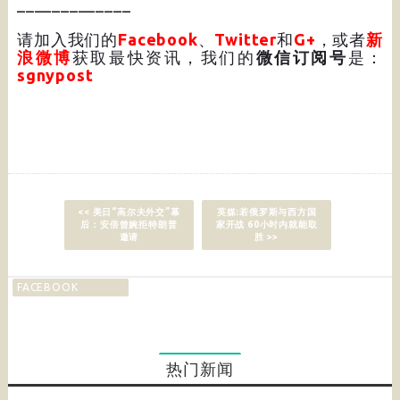
_____________
请加入我们的
Facebook
、
Twitter
和
G+
，或者
新
浪微博
获取最快资讯，我们的
微信订阅号
是：
sgnypost
<< 美日“高尔夫外交”幕
英媒:若俄罗斯与西方国
后：安倍曾婉拒特朗普
家开战 60小时内就能取
邀请
胜 >>
FACEBOOK
热门新闻