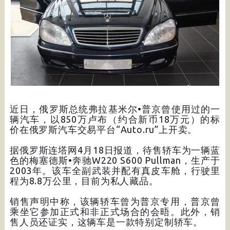
近日，俄罗斯总统弗拉基米尔•普京曾使用过的一
辆汽车，以850万卢布（约合新币18万元）的标
价在俄罗斯汽车交易平台“Auto.ru”上开卖。
据俄罗斯连塔网4月18日报道，待售轿车为一辆蓝
色的梅塞德斯•奔驰W220 S600 Pullman，生产于
2003年。该车全副武装并配有真皮车舱，行驶里
程为8.8万公里，目前为私人藏品。
销售声明中称，该辆轿车曾为普京专用，普京曾
乘坐它参加正式和非正式场合的会晤。此外，销
售人员还证实，这辆车是一款特别定制轿车。