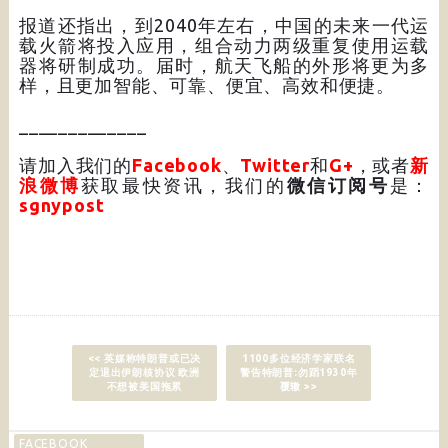
报道还指出，到2040年左右，中国的未来一代运
载火箭将投入应用，组合动力两级重复使用运载
器将研制成功。届时，航天飞船的外形将更为多
样，且更加智能、可靠、便宜、高效和便捷。
_____________
请加入我们的
Facebook
、
Twitter
和
G+
，或者
新
浪微博
获取最快资讯，我们的
微信订阅号
是：
sgnypost
<< 英媒称特朗普或已决
1100多位经济学家联名
定退出伊朗核协议 欧洲
警告特朗普:勿蹈1930年
不想被美国拖累
覆辙 >>
FACEBOOK