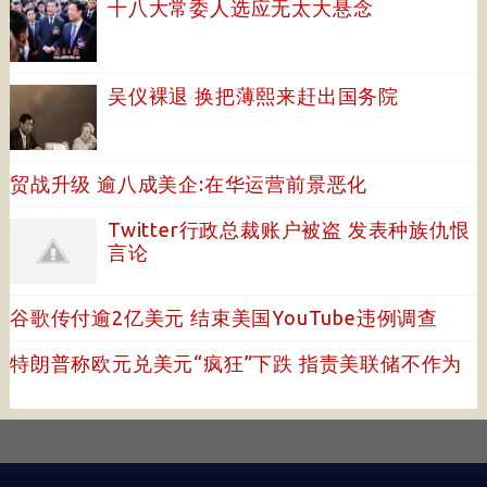
十八大常委人选应无太大悬念
吴仪裸退 换把薄熙来赶出国务院
贸战升级 逾八成美企:在华运营前景恶化
Twitter行政总裁账户被盗 发表种族仇恨
言论
谷歌传付逾2亿美元 结束美国YouTube违例调查
特朗普称欧元兑美元“疯狂”下跌 指责美联储不作为