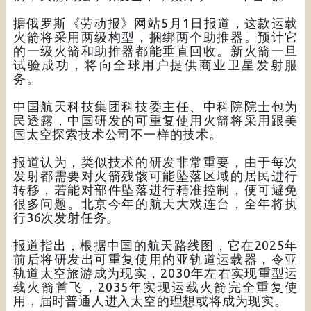
据俄罗斯《劳动报》网站5月1日报道，这款运载
火箭将采用两级构型，捆绑两个助推器。预计它
的一级火箭和助推器都能垂直回收。新火箭一旦
试验成功，将向全球用户提供商业卫星发射服
务。
中国航天科技集团科技委主任、中科院院士包为
民透露，中国研发的可重复使用火箭将采用跟美
国太空探索技术公司不一样的技术。
报道认为，类似技术的研发非常重要，由于每次
发射都需要对火箭残骸可能坠落区域的居民进行
转移，若能对部件坠落进行精准控制，便可避免
很多问题。北京今年的航天大戏连台，全年将执
行36次发射任务。
报道指出，根据中国的航天路线图，它在2025年
前后将研发出可重复使用的亚轨道运载器，令亚
轨道太空旅游成为现实，2030年左右实现重型运
载火箭首飞，2035年实现运载火箭完全重复使
用，届时普通人进入太空的理想或将成为现实。