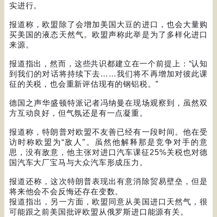
实进行。
报道称，欧盟除了会增加美国大豆的进口，也会大量购
买美国的液态天然气。欧盟声称此举是为了多样化进口
来源。
报道指出，然而，这些共识都建立在一个前提上：
“
认知
到我们的对话将持续下去
……
我们将不再增加对彼此课
征的关税，也会重新评估现有的钢铝税。
”
德国之声华盛顿特派记者冯纳曼在现场观察到，虽然双
方互动良好，但气氛还是有一点凝重。
报道称，特朗普对欧盟不友善已经有一段时间。他在受
访时称欧盟为
“
敌人
”
。虽然他解释那是竞争对手的意
思，没有敌意，他主张对进口汽车课征
25%
关税也对德
国汽车大厂宝马与大众汽车形成压力。
报道还称，这次特朗普表现出有意消除贸易壁垒，但是
将来他会不会反悔还存在变数。
报道指出，另一方面，欧盟同意从美国进口天然气，很
可能跟之前美国批评欧盟从俄罗斯进口能源有关。