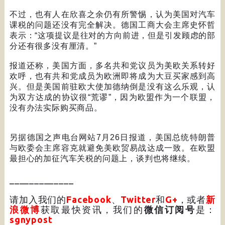
不过，也有人在欣喜之余仍有所警惕，认为美国对汽车
课税的问题还没有完全解决。德国工商大会主席史怀哲
表示：
“
这项提议是往对的方向前进，但是引发顾虑的部
分还有很多没有厘清。
”
报道还称，美国方面，多名共和党议员为美欧关系转好
欢呼，也有共和党成员为欧洲即将成为大豆买家感到高
兴。但是美国前驻欧大使加德纳倒是没有这么乐观，认
为双方达成的协议很
“
荒谬
”
，因为欧盟作为一个联盟，
没有办法实际购买商品。
另据德国之声电台网站
7
月
26
日报道，美国总统特朗普
与欧委会主席容克就避免美欧贸易战达成一致。在欧盟
最担心的加征汽车关税的问题上，谈判也将继续。
_____________
请加入我们的
Facebook
、
Twitter
和
G+
，或者
新
浪微博
获取最快资讯，我们的
微信订阅号
是：
sgnypost