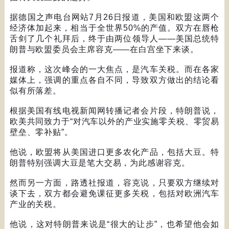
据德国之声电台网站
7
月
26
日报道，美国和欧盟这两个
经济体加起来，相当于全世界
50%
的产值。双方在唇枪
舌剑了几个礼拜后，终于由两位领导人
——
美国总统特
朗普与欧盟委员会主席容克
——
在白宫坐下来谈。
报道称，这次峰会的一大焦点，是汽车关税。而在各家
媒体上，强调的重点各自不同，导致双方做出的结论看
似有所落差。
根据美国有线电视新闻网转播记者会片段，特朗普说，
欧美共同致力于
“
对汽车以外的产业实施零关税、零贸易
壁垒、零补贴
”
。
他说，欧盟将从美国进口更多农化产品，包括大豆。特
朗普特别强调大豆是笔大交易，为此感谢容克。
然而另一方面，路透社报道，容克说，只要双方继续对
谈下去，双方都会避免课征更多关税，包括对欧洲汽车
产业的关税。
他说，这对特朗普来说是
“
很大的让步
”
，也希望他会如