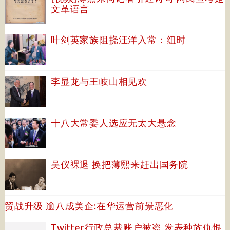
文革语言
叶剑英家族阻挠汪洋入常：纽时
李显龙与王岐山相见欢
十八大常委人选应无太大悬念
吴仪裸退 换把薄熙来赶出国务院
贸战升级 逾八成美企:在华运营前景恶化
Twitter行政总裁账户被盗 发表种族仇恨