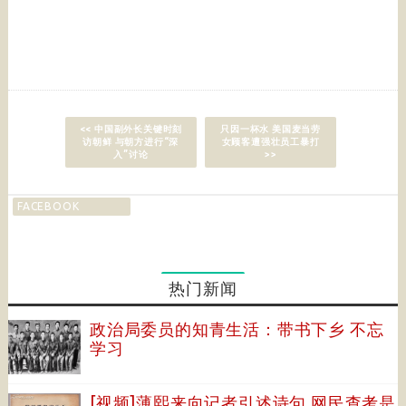
<< 中国副外长关键时刻
只因一杯水 美国麦当劳
访朝鲜 与朝方进行“深
女顾客遭强壮员工暴打
入”讨论
>>
FACEBOOK
热门新闻
政治局委员的知青生活：带书下乡 不忘
学习
[视频]薄熙来向记者引述诗句 网民查考是