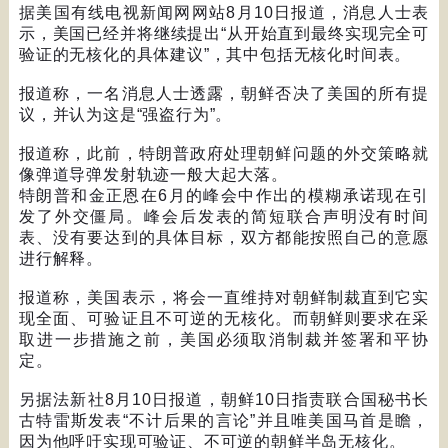
据美国有线电视新闻网网站
8
月
10
日报道，消息人士表
示，美国已经并将继续提出
“
从开始直到最终实现完全可
验证的无核化的具体建议
”
，其中包括无核化时间表。
报道称，一名消息人士透露，朝鲜否决了美国的所有提
议，并认为这是
“
强盗行为
”
。
报道称，此前，特朗普政府处理朝鲜问题的外交策略就
像弹道导弹发射轨迹一般大起大落。
特朗普和金正恩在
6
月的峰会中作出的模糊承诺现在引
发了外交僵局。峰会后发表的简短联合声明没有时间
表、没有要达到的具体目标，双方都能按照自己的意愿
进行解释。
报道称，美国表示，将会一直维持对朝鲜制裁直到它实
现全面、可验证且不可逆的无核化。而朝鲜则要求在采
取进一步措施之前，美国必须取消制裁并签署和平协
定。
另据法新社
8
月
10
日报道，朝鲜
10
日指责联合国秘书长
古特雷斯发表
“
不计后果的言论
”
并且唯美国马首是瞻，
因为他呼吁实现可验证、不可逆的朝鲜半岛无核化。