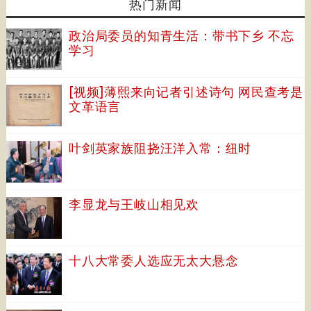
热门新闻
政治局委员的知青生活：带书下乡 不忘
学习
[视频]薄熙来向记者引述诗句 网民查考是
文革语言
叶剑英家族阻挠汪洋入常：纽时
李显龙与王岐山相见欢
十八大常委人选应无太大悬念