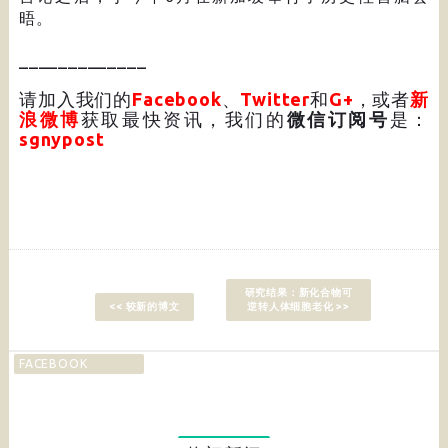
晤。
_____________
请加入我们的
Facebook
、
Twitter
和
G+
，或者
新
浪微博
获取最快资讯，我们的
微信订阅号
是：
sgnypost
研究结果：新化合物可
<< 较新的博文
逆转人体细胞老化 >>
FACEBOOK