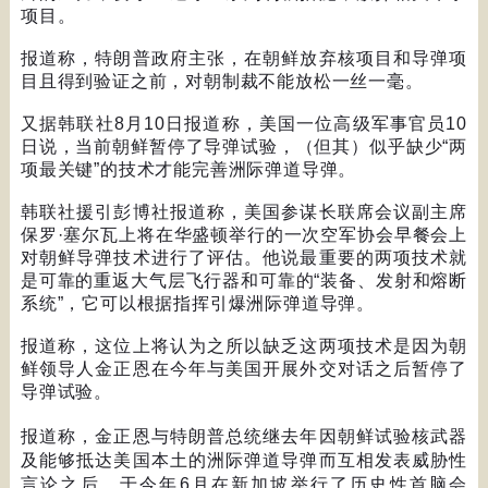
项目。
报道称，特朗普政府主张，在朝鲜放弃核项目和导弹项
目且得到验证之前，对朝制裁不能放松一丝一毫。
又据韩联社
8
月
10
日报道称，美国一位高级军事官员
10
日说，当前朝鲜暂停了导弹试验，（但其）似乎缺少
“
两
项最关键
”
的技术才能完善洲际弹道导弹。
韩联社援引彭博社报道称，美国参谋长联席会议副主席
保罗
·
塞尔瓦上将在华盛顿举行的一次空军协会早餐会上
对朝鲜导弹技术进行了评估。他说最重要的两项技术就
是可靠的重返大气层飞行器和可靠的
“
装备、发射和熔断
系统
”
，它可以根据指挥引爆洲际弹道导弹。
报道称，这位上将认为之所以缺乏这两项技术是因为朝
鲜领导人金正恩在今年与美国开展外交对话之后暂停了
导弹试验。
报道称，金正恩与特朗普总统继去年因朝鲜试验核武器
及能够抵达美国本土的洲际弹道导弹而互相发表威胁性
言论之后，于今年
6
月在新加坡举行了历史性首脑会