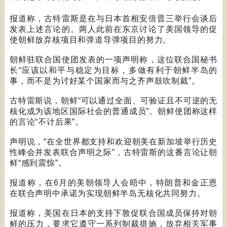
报道称，古特雷斯是在与日本首相安倍晋三举行会谈后
发表上述言论的。两人此前在东京讨论了美国领导的促
使朝鲜放弃核项目和弹道导弹项目的努力。
朝鲜驻联合国使团发表的一项声明称，这位联合国秘书
长
“
应该以和平与稳定为目标，多做有利于朝鲜半岛的
事，而不是为讨好某个国家而与之齐声鼓吹制裁
”
。
古特雷斯说，朝鲜
“
可以通过全面、可验证且不可逆的无
核化成为该地区国际社会的普通成员
”
。朝鲜使团称这样
的言论
“
不计后果
”
。
声明说，
“
在全世界都支持和欢迎朝美在新加坡举行历史
性峰会并发表联合声明之际
”
，古特雷斯的这番言论让朝
鲜
“
感到震惊
”
。
报道称，在
6
月的美朝领导人会晤中，特朗普和金正恩
在联合声明中承诺为实现朝鲜半岛无核化共同努力。
报道称，美国在日本的支持下敦促联合国成员保持对朝
鲜的压力，要求它遵守一系列制裁措施，放弃相关军事