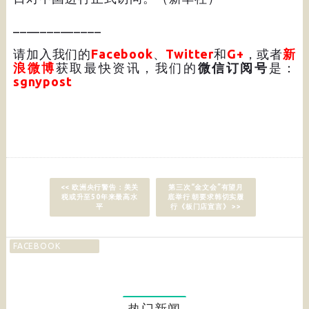
_____________
请加入我们的
Facebook
、
Twitter
和
G+
，或者
新
浪微博
获取最快资讯，我们的
微信订阅号
是：
sgnypost
<< 欧洲央行警告：美关
第三次“金文会”有望月
税或升至50年来最高水
底举行 朝要求韩切实履
平
行《板门店宣言》 >>
FACEBOOK
热门新闻