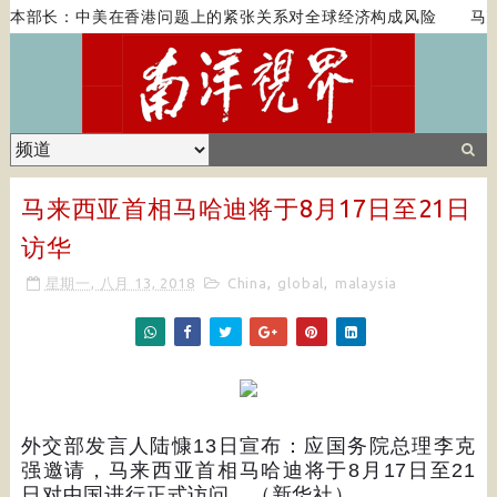
日本部长：中美在香港问题上的紧张关系对全球经济构成风险
马克
马来西亚首相马哈迪将于8月17日至21日
访华
星期一, 八月 13, 2018
China
,
global
,
malaysia
外交部发言人陆慷
13
日宣布：应国务院总理李克
强邀请，马来西亚首相马哈迪将于
8
月
17
日至
21
日对中国进行正式访问。（新华社）