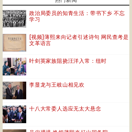
政治局委员的知青生活：带书下乡 不忘
学习
[视频]薄熙来向记者引述诗句 网民查考是
文革语言
叶剑英家族阻挠汪洋入常：纽时
李显龙与王岐山相见欢
十八大常委人选应无太大悬念