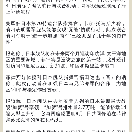
31
日演练了编队航行与联合机动，两军舰艇还演练了海
上补给流程。
美军驻日本第
70
特遣部队指挥官，卡尔
·
托马斯声称，
演习表明盟军舰队能够实现
“
无缝
”
协调行动，此次联合
演习有助于
“
进一步加强
”
两军
“
已经巩固了几十年的协作
性
”
。
报道称，日本舰队将在未来两个月巡访印度洋
-
太平洋地
区的重要海域，菲律宾是巡访之旅的第一站，此外还计
划访问印度尼西亚、新加坡、印度和斯里兰卡港口。
菲律宾媒体援引日本舰队指挥官福田达也（音）的话
称，此次行动旨在加强日本与兄弟海军的合作，为地
区
“
和平与稳定作出贡献
”
。
报道称，日本舰队由去年春天入列的日本最新最大战
舰
“
加贺
”
号率领，
“
加贺
”
号排水量
2.7
万吨，能够搭载
14
艘大型直升机，它与两艘驱逐舰
9
月
1
日共同停泊在菲律
宾苏比克湾的阿拉瓦码头。