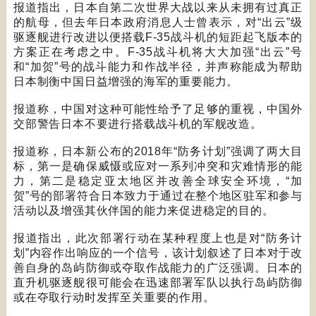
报道指出，日本自第二次世界大战以来从未拥有过真正
的航母，但去年日本政府消息人士曾表示，对
“
出云
”
级
驱逐舰进行改进以便搭载
F-35
战斗机的短距起飞版本的
方案正在考虑之中。
F-35
战斗机将大大加强
“
出云
”
号
和
“
加贺
”
号的战斗能力和作战半径，并声称能成为帮助
日本制衡中国日益增强的海军的重要能力。
报道称，中国对这种可能性给予了足够的重视，中国外
交部警告日本不要进行搭载战斗机的军舰改造。
报道称，日本新公布的
2018
年
“
防务计划
”
强调了两大目
标，第一是确保威慑或应对一系列冲突和灾难情形的能
力，第二是稳定亚太地区并改善全球安全环境，
“
加
贺
”
号的部署符合日本致力于通过在整个地区驻军和参与
活动以及增强其伙伴国的能力来促进稳定的目的。
报道指出，此次部署行动在某种程度上也是对
“
防务计
划
”
内容作出响应的一个信号，该计划叙述了日本对于改
善自身的岛屿防御或夺取作战能力的广泛强调。日本的
直升机驱逐舰很可能会在迅速部署军队以执行岛屿防御
或在夺取行动时发挥至关重要的作用。