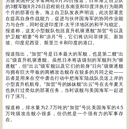
另据美国外交学者网站
8
月
30
日报道，日本海上自卫队
的
3
艘军舰
8
月
26
日启程前往东南亚和印度洋执行为期两
个月的部署任务。海上自卫队发表声明说，此次部署意
在提高自身作战能力，促进与伙伴国海军的协同作业能
力与合作，同时促进印度洋
-
太平洋地区的和平与稳定。
报道称，这支小型舰队包括直升机驱逐舰
“
加贺
”
号以及
护卫舰
“
稻妻
”
号和
“
凉月
”
号，它们将访问菲律宾、新加
坡、印度尼西亚、斯里兰卡和印度的港口。
报道指出，
“
加贺
”
号是日本最大的军舰，也是第二艘
“
出
云
”
级直升机驱逐舰。虽然日本将该级别的军舰列为
“
驱
逐舰
”
，但
“
出云
”
级军舰以及它们的前身
“
日向
”
级驱逐舰
与拥有巨大甲板的两栖攻击舰存在较多的共同之处
——
后者是用来在空中袭击行动中把海军陆战队员送上岸的
小型直升机航母。
“
加贺
”
号的姊妹舰
“
出云
”
号在去年夏天
也执行过类似的部署任务，当时该舰与美国海军一起进
行了演习。
报道称，排水量为
2.7
万吨的
“
加贺
”
号比美国海军的
4.5
万吨级攻击舰小很多，但仍然是一个强有力的军事存
在。