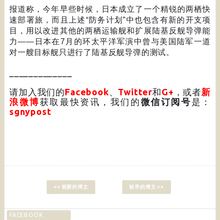
报道称，今年早些时候，日本成立了一个精锐的两栖快
速部署旅，而且上述
“
防务计划
”
中也包含有新的开支项
目，用以改进其他的两栖运输舰和扩展陆基反舰导弹能
力
——
日本在
7
月的环太平洋军演中曾与美国陆军一道
对一艘目标舰只进行了陆基反舰导弹的测试。
_____________
请加入我们的
Facebook
、
Twitter
和
G+
，或者
新
浪微博
获取最快资讯，我们的
微信订阅号
是：
sgnypost
<< 较新的博文
较早的博文 >>
FACEBOOK