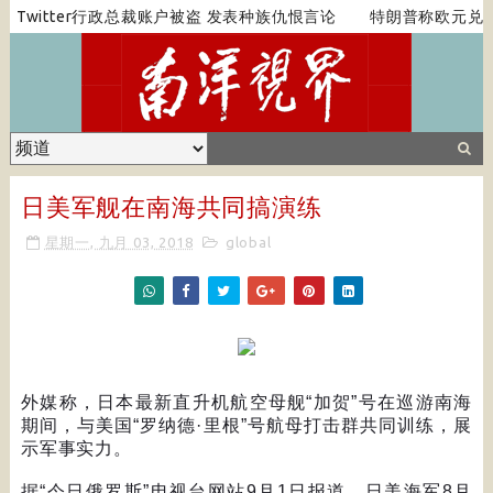
Twitter行政总裁账户被盗 发表种族仇恨言论
特朗普称欧元兑美元
日美军舰在南海共同搞演练
星期一, 九月 03, 2018
global
外媒称，日本最新直升机航空母舰
“
加贺
”
号在巡游南海
期间，与美国
“
罗纳德
·
里根
”
号航母打击群共同训练，展
示军事实力。
据
“
今日俄罗斯
”
电视台网站
9
月
1
日报道，日美海军
8
月