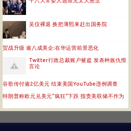
十八大常委人选应无太大悬念
吴仪裸退 换把薄熙来赶出国务院
贸战升级 逾八成美企:在华运营前景恶化
Twitter行政总裁账户被盗 发表种族仇恨
言论
谷歌传付逾2亿美元 结束美国YouTube违例调查
特朗普称欧元兑美元“疯狂”下跌 指责美联储不作为