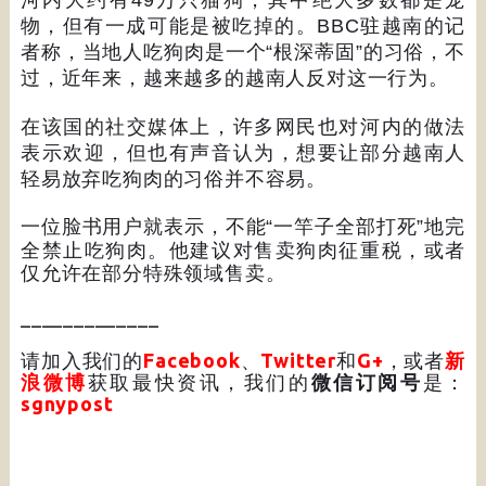
河内大约有
49
万只猫狗，其中绝大多数都是宠
物，但有一成可能是被吃掉的。
BBC
驻越南的记
者称，当地人吃狗肉是一个
“
根深蒂固
”
的习俗，不
过，近年来，越来越多的越南人反对这一行为。
在该国的社交媒体上，许多网民也对河内的做法
表示欢迎，但也有声音认为，想要让部分越南人
轻易放弃吃狗肉的习俗并不容易。
一位脸书用户就表示，不能
“
一竿子全部打死
”
地完
全禁止吃狗肉。他建议对售卖狗肉征重税，或者
仅允许在部分特殊领域售卖。
_____________
请加入我们的
Facebook
、
Twitter
和
G+
，或者
新
浪微博
获取最快资讯，我们的
微信订阅号
是：
sgnypost