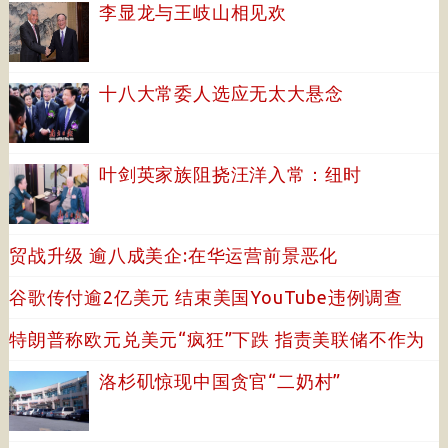
李显龙与王岐山相见欢
十八大常委人选应无太大悬念
叶剑英家族阻挠汪洋入常：纽时
贸战升级 逾八成美企:在华运营前景恶化
谷歌传付逾2亿美元 结束美国YouTube违例调查
特朗普称欧元兑美元“疯狂”下跌 指责美联储不作为
洛杉矶惊现中国贪官“二奶村”