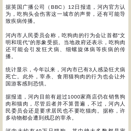
据英国广播公司（
BBC
）
12
日报道，河内官方认
为，吃狗头会伤害这一城市的声誉，还有可能导
致疾病传播。
河内市人民委员会称，吃狗肉的行为会让首都
“
文
明和现代
”
的形象受损。当地政府还表示，吃狗肉
还可能会引发狂犬病、细螺旋体病等疾病的传
播。
统计显示，今年以来，河內市已有
3
人感染狂犬病
死亡。此外，宰杀、食用猫狗肉的行为也会让外
国游客感到恐惧。
据报道，河内目前有超过
1000
家商店仍在销售狗
肉和猫肉，尽管后者并不算普遍，不过，河内人
民委员会还是要求居民也不要吃猫肉。据称，许
多动物都会遭到残忍的宰杀。