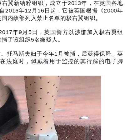
极右翼新纳粹组织，成立于
2013
年，在英国各地
自
2016
年
12
月
16
日起，它被英国根据《
2000
年
英国内政部列入禁止名单的极右翼组织。
2017
年
9
月
5
日，英国警方以涉嫌加入极右翼组
逮捕了该组织
5
名嫌疑人。
律。托马斯夫妇于今年
1
月被捕，后获得保释。英
在法庭时，佩戴着用于监控的其行踪的电子脚