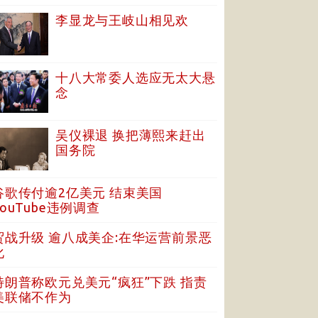
李显龙与王岐山相见欢
十八大常委人选应无太大悬
念
吴仪裸退 换把薄熙来赶出
国务院
谷歌传付逾2亿美元 结束美国
YouTube违例调查
贸战升级 逾八成美企:在华运营前景恶
化
特朗普称欧元兑美元“疯狂”下跌 指责
美联储不作为