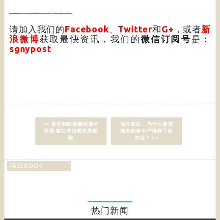
_____________
请加入我们的
Facebook
、
Twitter
和
G+
，或者
新
浪微博
获取最快资讯，我们的
微信订阅号
是：
sgnypost
<< 美联邦政府继续部分
海外就医，为什么越来
停摆 签证审批暂未受影
越多的新中产选择了新
响
加坡？ >>
FACEBOOK
热门新闻