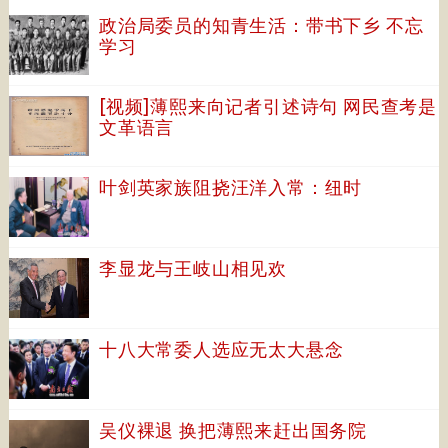
政治局委员的知青生活：带书下乡 不忘
学习
[视频]薄熙来向记者引述诗句 网民查考是
文革语言
叶剑英家族阻挠汪洋入常：纽时
李显龙与王岐山相见欢
十八大常委人选应无太大悬念
吴仪裸退 换把薄熙来赶出国务院