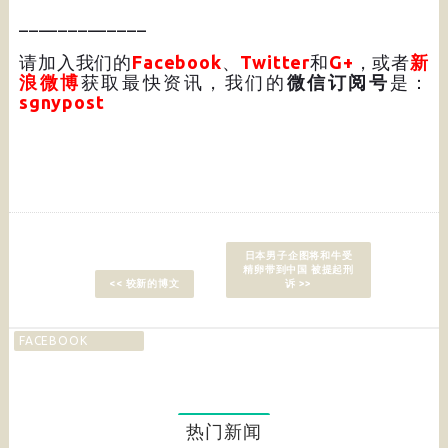
_____________
请加入我们的
Facebook
、
Twitter
和
G+
，或者
新
浪微博
获取最快资讯，我们的
微信订阅号
是：
sgnypost
日本男子企图将和牛受
精卵带到中国 被提起刑
<< 较新的博文
诉 >>
FACEBOOK
热门新闻