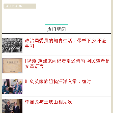
FACEBOOK
热门新闻
政治局委员的知青生活：带书下乡 不忘
学习
[视频]薄熙来向记者引述诗句 网民查考是
文革语言
叶剑英家族阻挠汪洋入常：纽时
李显龙与王岐山相见欢