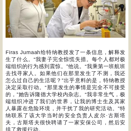
Firas Jumaah
给特纳教授发了一条信息，解释发
生了什么。
“
我妻子完全惊慌失措。每个人都对极
端组织的行为感到震惊。
”
他说。
“
我乘第一班航班
去找寻家人。如果他们在那里发生了不测，我还
怎么过自己的生活呢？
”
出乎意料的是，特纳教授
决定采取行动。
“
那里发生的事情是完全不可接受
的，
”
她告诉隆德大学校内杂志。
“
我非常生气，极
端组织冲进了我们的世界，让我的博士生及其家
人暴露在危险环境，并干扰了我的研究活动。
”
特
纳联系了该大学当时的安全负责人皮尔
·
古斯塔
夫，古斯塔夫很快聘请了一家安保公司，然后安
排了救援行动。