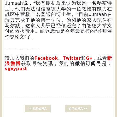
Jumaah
说，
“
我有朋友后来认为我是一名秘密特
工，他们无法相信隆德大学的一位教授有能力在
战区中营救一名普通的博士生。
”
目前
Jumaah
在
瑞典完成了他的博士学位。他和他的家人现住在
马尔默，这家人几乎已经偿还完了由隆德大学支
付的救援费用。而这恐怕是今年最硬核的
“
导师催
你交论文
”
了。
_____________
请加入我们的
Facebook
、
Twitter
和
G+
，或者
新
浪微博
获取最快资讯，我们的
微信订阅号
是：
sgnypost
<< 较新的博文
较早的博文 >>