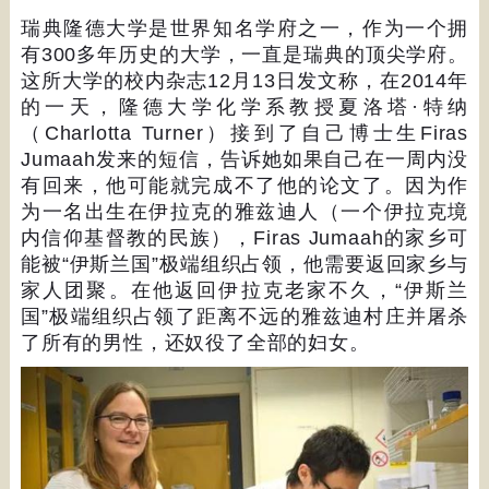
瑞典隆德大学是世界知名学府之一，作为一个拥
有
300
多年历史的大学，一直是瑞典的顶尖学府。
这所大学的校内杂志
12
月
13
日发文称，在
2014
年
的一天，隆德大学化学系教授夏洛塔
·
特纳
（
Charlotta Turner
）接到了自己博士生
Firas
Jumaah
发来的短信，告诉她如果自己在一周内没
有回来，他可能就完成不了他的论文了。因为作
为一名出生在伊拉克的雅兹迪人（一个伊拉克境
内信仰基督教的民族），
Firas Jumaah
的家乡可
能被
“
伊斯兰国
”
极端组织占领，他需要返回家乡与
家人团聚。在他返回伊拉克老家不久，
“
伊斯兰
国
”
极端组织占领了距离不远的雅兹迪村庄并屠杀
了所有的男性，还奴役了全部的妇女。