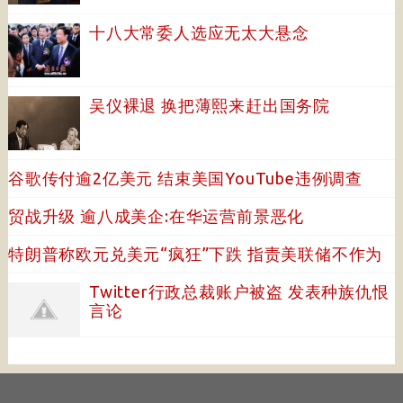
十八大常委人选应无太大悬念
吴仪裸退 换把薄熙来赶出国务院
谷歌传付逾2亿美元 结束美国YouTube违例调查
贸战升级 逾八成美企:在华运营前景恶化
特朗普称欧元兑美元“疯狂”下跌 指责美联储不作为
Twitter行政总裁账户被盗 发表种族仇恨
言论