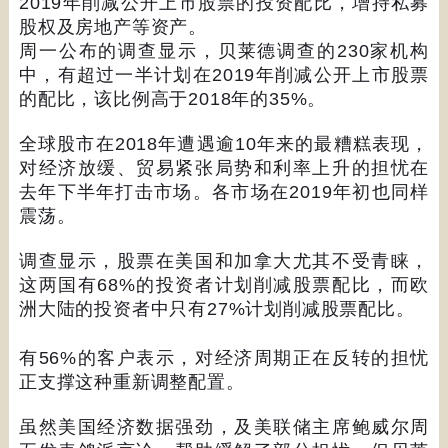
2019
年削减公开上市股票的投资配比，增持私募
股权及房地产等资产。
周一公布的调查显示，贝莱德调查的
230
家机构
中，有超过一半计划在
2019
年削减公开上市股票
的配比，该比例高于
2018
年的
35%
。
全球股市在
2018
年遭遇逾
10
年来的最糟糕表现，
对经济放缓、贸易紧张局势和利率上升的担忧在
去年下半年打击市场。各市场在
2019
年初也同样
震荡。
调查显示，股票在美国和加拿大尤其不受青睐，
这两国有
68%
的投资者计划削减股票配比，而欧
洲大陆的投资者中只有
27%
计划削减股票配比。
有
56%
的客户表示，对经济周期正在反转的担忧
正支撑这种重新调整配置。
虽然美国经济数据强劲，及美联储主席鲍威尔周