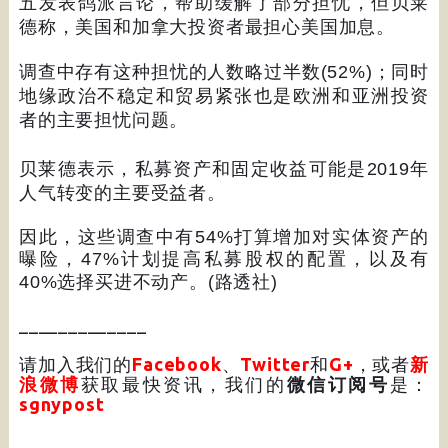
五发表鸽派言论，帮助缓解了部分担忧，但贝莱
德称，美国和加拿大投资者最担心美国加息。
调查中存有这种担忧的人数略过半数
(52%)
；同时
地缘政治不稳定和贸易紧张也是欧洲和亚洲投资
者的主要担忧问题。
贝莱德表示，私募资产和固定收益可能是
2019
年
人气转变的主要受益者。
因此，这些调查中有
54%
打算增加对实体资产的
曝险，
47%
计划提高私募股权的配置，以及有
40%
选择买进不动产。
(
路透社
)
_____________
请加入我们的
Facebook
、
Twitter
和
G+
，或者
新
浪微博
获取最快资讯，我们的
微信订阅号
是：
sgnypost