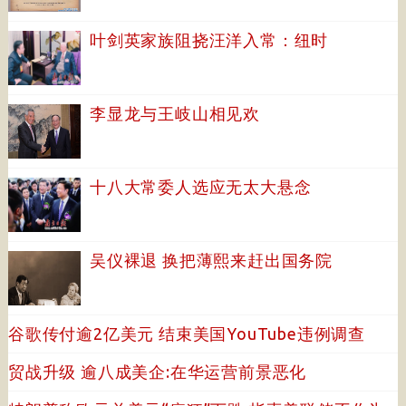
叶剑英家族阻挠汪洋入常：纽时
李显龙与王岐山相见欢
十八大常委人选应无太大悬念
吴仪裸退 换把薄熙来赶出国务院
谷歌传付逾2亿美元 结束美国YouTube违例调查
贸战升级 逾八成美企:在华运营前景恶化