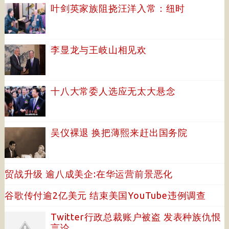
叶剑英家族阻挠汪洋入常：纽时
李显龙与王岐山相见欢
十八大常委人选应无太大悬念
吴仪裸退 换把薄熙来赶出国务院
贸战升级 逾八成美企:在华运营前景恶化
谷歌传付逾2亿美元 结束美国YouTube违例调查
Twitter行政总裁账户被盗 发表种族仇恨
言论