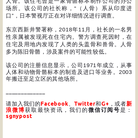
人骨。该住宅曾是一家骨骼标本制作公司的办公
场所。该公司的社长称，
“
（人骨）系从印度进
口
”
，日本警视厅正在对详细情况进行调查。
东京西新井警署称，
2018
年
11
月，社长的一名男
性亲属被发现死在住宅内。警方调查死因时，在
住宅及用地内发现了人类的头盖骨和兽骨。人骨
多为陈旧骨骼，涉及案件的可能性较低。
该公司的注册信息显示，公司
1971
年成立，从事
人体和动物骨骼标本的制造及进口等业务。
2003
年搬迁至足立区的其他场所。
_____________
请加入我们的
Facebook
、
Twitter
和
G+
，或者
新
浪微博
获取最快资讯，我们的
微信订阅号
是：
sgnypost