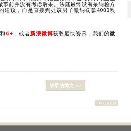
做事前并没有考虑后果。法庭最终没有采纳检方
元的建议，而是直接判处该男子缴纳罚款4000欧
和
G+
，或者
新浪微博
获取最快资讯，我们的
微
较早的博文 >>
FACEBOOK