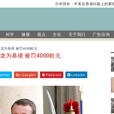
日本部长：中美在香港问题上的紧张
科学
健康
观点
文化
关于我们
广告洽询
为基佬 被罚4000欧元
为基佬 被罚4000欧元
witter
Google+
Pinterest
Linkedin