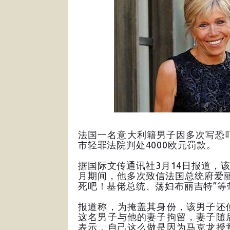
法国一名意大利籍男子因多次写恐
市轻罪法院判处4000欧元罚款。
据国际文传通讯社3月14日报道，该
月期间，他多次致信法国总统府爱
死吧！基佬总统、荡妇布丽吉特”等
报道称，为掩盖其身份，该男子还
这名男子与他的妻子拘留，妻子随
表示，自己这么做是因为马克龙授