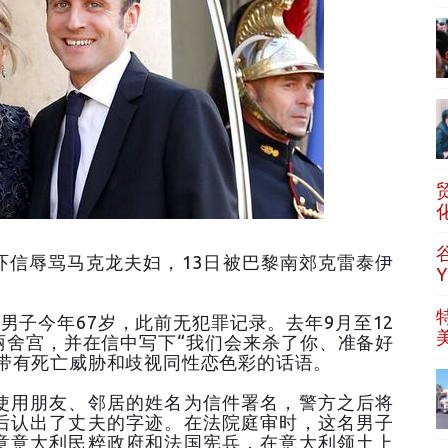
吓信辱骂马克龙夫妇，13日被巴黎南郊克雷泰伊
男子今年67岁，此前无犯罪记录。去年9月至12
丽舍宫，并在信中写下“我们会来杀了你、准备好
带有死亡威胁和歧视同性恋色彩的话语。
使用朋友、邻居的姓名为信件署名，警方之后将
后认出了丈夫的字迹。在法院庭审时，这名男子
意意大利民粹政府和法国宪兵，在意大利领土上