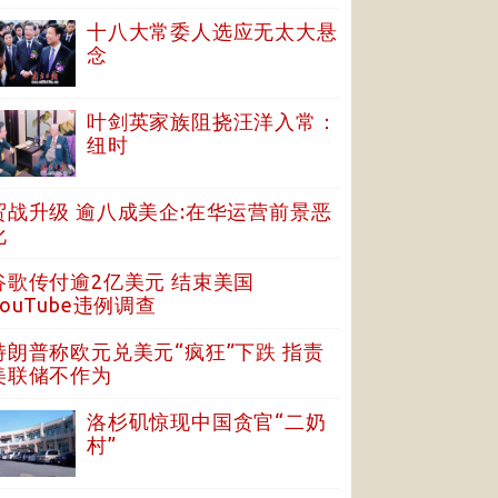
十八大常委人选应无太大悬
念
叶剑英家族阻挠汪洋入常：
纽时
贸战升级 逾八成美企:在华运营前景恶
化
谷歌传付逾2亿美元 结束美国
YouTube违例调查
特朗普称欧元兑美元“疯狂”下跌 指责
美联储不作为
洛杉矶惊现中国贪官“二奶
村”