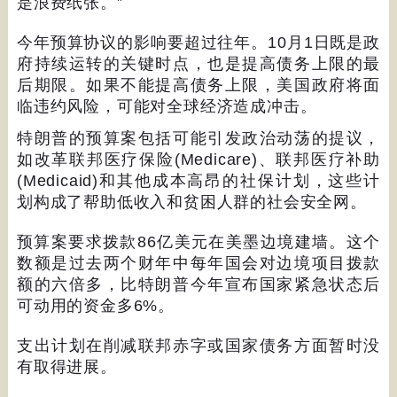
是浪费纸张。
”
今年预算协议的影响要超过往年。
10
月
1
日既是政
府持续运转的关键时点，也是提高债务上限的最
后期限。如果不能提高债务上限，美国政府将面
临违约风险，可能对全球经济造成冲击。
特朗普的预算案包括可能引发政治动荡的提议，
如改革联邦医疗保险
(Medicare)
、联邦医疗补助
(Medicaid)
和其他成本高昂的社保计划，这些计
划构成了帮助低收入和贫困人群的社会安全网。
预算案要求拨款
86
亿美元在美墨边境建墙。这个
数额是过去两个财年中每年国会对边境项目拨款
额的六倍多，比特朗普今年宣布国家紧急状态后
可动用的资金多
6%
。
支出计划在削减联邦赤字或国家债务方面暂时没
有取得进展。