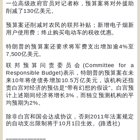
一位高级政府官员对记者称，预算案将对外援助
削减了
130
亿美元。
预算案还削减对农民的联邦补贴；新增电子烟新
用户使用费；终止购买电动车的税收优惠。
特朗普的预算案还要求将军费支出增加逾
4%
至
7,500
亿美元。
联邦预算问责委员会
(Committee for a
Responsible Budget)
表示，特朗普的预算案在未
来
10
年将使债务增加
10.5
万亿美元，该机构还指
责白宫对经济的预估是
“
带有幻想的假设
”
。白宫预
计上述期间经济将增长
3%
，而独立预测机构的平
均预期为
2%
。
除非白宫和国会达成协议，否则
2011
年法案规定
的自动支出限制将于
10
月
1
日生效。
(
路透社
)
_____________