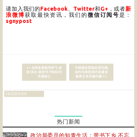
请加入我们的
Facebook
、
Twitter
和
G+
，或者
新
浪微博
获取最快资讯，我们的
微信订阅号
是：
sgnypost
<< 全球多家航司停飞 波
中国国务院副总理刘鹤
音CEO:我对737MAX仍
应约与美贸易代表通话
充满信心
磋商文本关键问题 >>
FACEBOOK
热门新闻
政治局委员的知青生活：带书下乡 不忘