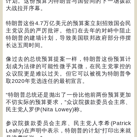
计划。这份预算为特朗普与国会间的下一场拨款
大战拉开序幕。
特朗普这份
4.7
万亿美元的预算案立刻招致国会民
主党议员的严厉批评。他们在去年的对峙中阻止
特朗普的建墙计划，导致美国联邦政府部分停摆
长达五周时间。
像过去的总统预算提案一样，特朗普这份预算计
划成为法律的可能性微乎其微，在民主党掌控的
众议院更是难以过关。但它可以被视为特朗普争
取
2020
年竞选连任的最初宣言。
“
特朗普总统还是抛出了一份比他前两份预算更加
不切实际的预算要求，
”
众议院拨款委员会主席、
民主党人罗伊
(Nita Lowey)
称。
参议院拨款委员会主席、民主党人李希
(Patrick
Leahy)
在声明中表示，特朗普的计划
“
打印出来就