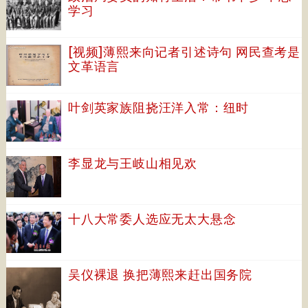
学习
[视频]薄熙来向记者引述诗句 网民查考是
文革语言
叶剑英家族阻挠汪洋入常：纽时
李显龙与王岐山相见欢
十八大常委人选应无太大悬念
吴仪裸退 换把薄熙来赶出国务院