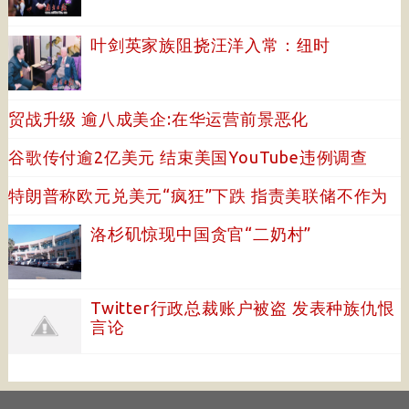
叶剑英家族阻挠汪洋入常：纽时
贸战升级 逾八成美企:在华运营前景恶化
谷歌传付逾2亿美元 结束美国YouTube违例调查
特朗普称欧元兑美元“疯狂”下跌 指责美联储不作为
洛杉矶惊现中国贪官“二奶村”
Twitter行政总裁账户被盗 发表种族仇恨
言论