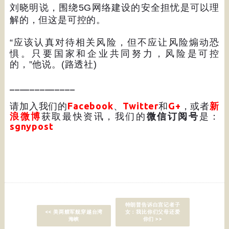
刘晓明说，围绕
5G
网络建设的安全担忧是可以理
解的，但这是可控的。
“
应该认真对待相关风险，但不应让风险煽动恐
惧。只要国家和企业共同努力，风险是可控
的，
”
他说。
(
路透社
)
_____________
请加入我们的
Facebook
、
Twitter
和
G+
，或者
新
浪微博
获取最快资讯，我们的
微信订阅号
是：
sgnypost
特朗普告诉白宫记者子
<< 美两艘军舰穿越台湾
女：我比你们父母还爱
海峡
你们 >>