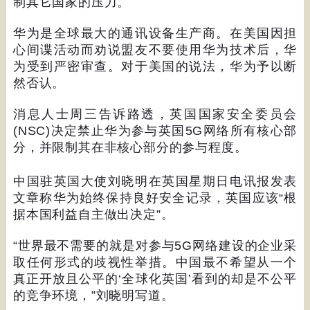
制其它国家的压力。
华为是全球最大的通讯设备生产商。在美国因担
心间谍活动而劝说盟友不要使用华为技术后，华
为受到严密审查。对于美国的说法，华为予以断
然否认。
消息人士周三告诉路透，英国国家安全委员会
(NSC)
决定禁止华为参与英国
5G
网络所有核心部
分，并限制其在非核心部分的参与程度。
中国驻英国大使刘晓明在英国星期日电讯报发表
文章称华为始终保持良好安全记录，英国应该
“
根
据本国利益自主做出决定
”
。
“
世界最不需要的就是对参与
5G
网络建设的企业采
取任何形式的歧视性举措。中国最不希望从一个
真正开放且公平的
‘
全球化英国
’
看到的却是不公平
的竞争环境，
”
刘晓明写道。