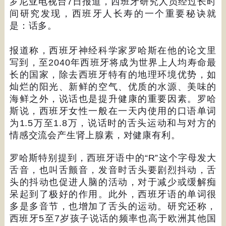
罗尼亚电视台
7
日报道，西班牙研究人员经过长时
间研究发现，西班牙人长寿的一个重要秘诀就
是：话多。
报道称，西班牙神经科学家罗哈斯在他的论文里
写到，至
2040
年西班牙将成为世界上人均寿命最
长的国家，除去西班牙特有的地理环境优势，如
灿烂的阳光、新鲜的空气、优质的水源、美味的
海鲜之外，说话也是提升健康的重要因素。罗哈
斯说，西班牙女性一般在一天内使用的口语单词
为
1.5
万至
1.8
万，说话时的舌头运动和与对方的
情感交流会产生肾上腺素，对健康有利。
罗哈斯特别提到，西班牙语中的
“R”
这个字母发大
舌音，也叫舌颤音，发音时舌头要剧烈抖动，舌
头的抖动也促进人脑的活动，对于减少或缓解痴
呆起到了极好的作用。此外，西班牙语的单词很
多是多音节，也增加了舌头的运动。研究还称，
西班牙
5
至
7
岁孩子说话的频率也高于欧洲其他国