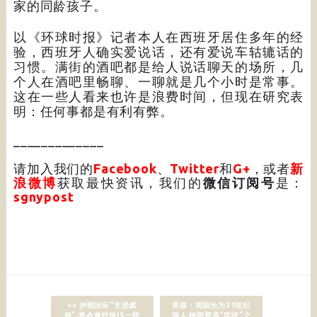
家的同龄孩子。
以《环球时报》记者本人在西班牙居住多年的经
验，西班牙人确实爱说话，还有爱说车轱辘话的
习惯。满街的酒吧都是给人说话聊天的场所，几
个人在酒吧里畅聊、一聊就是几个小时是常事。
这在一些人看来也许是浪费时间，但现在研究表
明：任何事都是有利有弊。
_____________
请加入我们的
Facebook
、
Twitter
和
G+
，或者
新
浪微博
获取最快资讯，我们的
微信订阅号
是：
sgnypost
<< 伊朗回应“支恐威
美媒：美国沦为21世纪
胁”:将会像对待IS一样
病人 特朗普是“症状”之