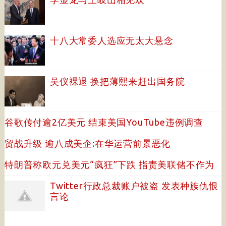
十八大常委人选应无太大悬念
吴仪裸退 换把薄熙来赶出国务院
谷歌传付逾2亿美元 结束美国YouTube违例调查
贸战升级 逾八成美企:在华运营前景恶化
特朗普称欧元兑美元“疯狂”下跌 指责美联储不作为
Twitter行政总裁账户被盗 发表种族仇恨
言论