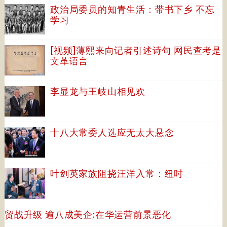
政治局委员的知青生活：带书下乡 不忘
学习
[视频]薄熙来向记者引述诗句 网民查考是
文革语言
李显龙与王岐山相见欢
十八大常委人选应无太大悬念
叶剑英家族阻挠汪洋入常：纽时
贸战升级 逾八成美企:在华运营前景恶化