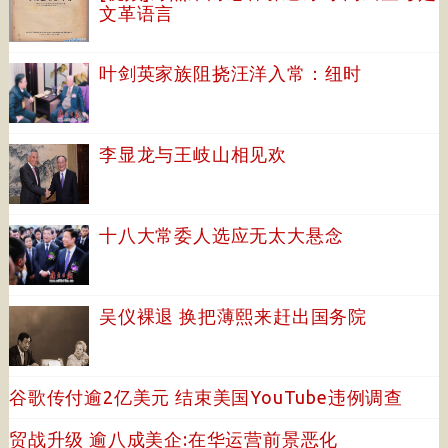
文革语言
叶剑英家族阻挠汪洋入常：纽时
李显龙与王岐山相见欢
十八大常委人选应无太大悬念
吴仪裸退 换把薄熙来赶出国务院
谷歌传付逾2亿美元 结束美国YouTube违例调查
贸战升级 逾八成美企:在华运营前景恶化