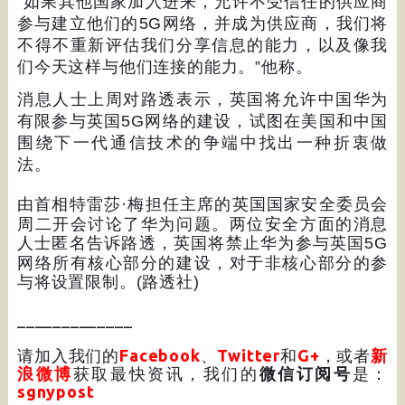
“
如果其他国家加入进来，允许不受信任的供应商
参与建立他们的
5G
网络，并成为供应商，我们将
不得不重新评估我们分享信息的能力，以及像我
们今天这样与他们连接的能力。
”
他称。
消息人士上周对路透表示，英国将允许中国华为
有限参与英国
5G
网络的建设，试图在美国和中国
围绕下一代通信技术的争端中找出一种折衷做
法。
由首相特雷莎
·
梅担任主席的英国国家安全委员会
周二开会讨论了华为问题。两位安全方面的消息
人士匿名告诉路透，英国将禁止华为参与英国
5G
网络所有核心部分的建设，对于非核心部分的参
与将设置限制。
(
路透社
)
_____________
请加入我们的
Facebook
、
Twitter
和
G+
，或者
新
浪微博
获取最快资讯，我们的
微信订阅号
是：
sgnypost