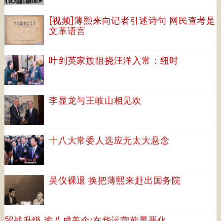
[视频]薄熙来向记者引述诗句 网民查考是
文革语言
叶剑英家族阻挠汪洋入常：纽时
李显龙与王岐山相见欢
十八大常委人选应无太大悬念
吴仪裸退 换把薄熙来赶出国务院
贸战升级 逾八成美企:在华运营前景恶化