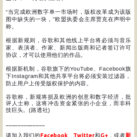
“
当完成欧洲数字单一市场时，版权改革成为该版
图中缺失的一块，
”
欧盟执委会主席贾克在声明中
称。
根据新规则，谷歌和其他线上平台将必须与音乐
家、表演者、作家、新闻出版商和记者签订许可
协议，才可以使用他们的作品。
根据新机制，谷歌旗下的
YouTube
、
Facebook
旗
下
Instagram
和其他共享平台将必须安装过滤器，
防止用户上传受版权保护的内容。
谷歌称，新规将损及欧洲的创意和数字经济，批
评人士称，这将冲击资金紧张的小企业，而非科
技巨头。
(
路透社
)
_____________
请加入我们的
Facebook
、
Twitter
和
G+
，或者
新