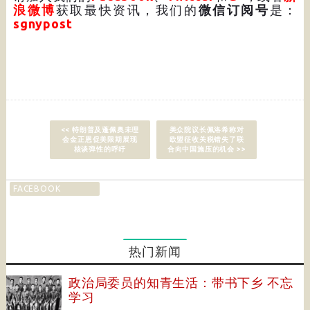
浪微博
获取最快资讯，我们的
微信订阅号
是：
sgnypost
<< 特朗普及蓬佩奥未理
美众院议长佩洛希称对
会金正恩促美限期展现
欧盟征收关税错失了联
核谈弹性的呼吁
合向中国施压的机会 >>
FACEBOOK
热门新闻
政治局委员的知青生活：带书下乡 不忘
学习