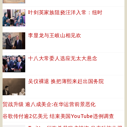
叶剑英家族阻挠汪洋入常：纽时
李显龙与王岐山相见欢
十八大常委人选应无太大悬念
吴仪裸退 换把薄熙来赶出国务院
贸战升级 逾八成美企:在华运营前景恶化
谷歌传付逾2亿美元 结束美国YouTube违例调查