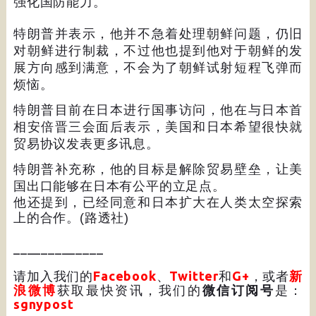
强化国防能力。
特朗普并表示，他并不急着处理朝鲜问题，仍旧
对朝鲜进行制裁，不过他也提到他对于朝鲜的发
展方向感到满意，不会为了朝鲜试射短程飞弹而
烦恼。
特朗普目前在日本进行国事访问，他在与日本首
相安倍晋三会面后表示，美国和日本希望很快就
贸易协议发表更多讯息。
特朗普补充称，他的目标是解除贸易壁垒，让美
国出口能够在日本有公平的立足点。
他还提到，已经同意和日本扩大在人类太空探索
上的合作。
(
路透社
)
_____________
请加入我们的
Facebook
、
Twitter
和
G+
，或者
新
浪微博
获取最快资讯，我们的
微信订阅号
是：
sgnypost