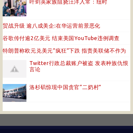
叶剑英家族阻挠汪洋入常：纽时
贸战升级 逾八成美企:在华运营前景恶化
谷歌传付逾2亿美元 结束美国YouTube违例调查
特朗普称欧元兑美元“疯狂”下跌 指责美联储不作为
Twitter行政总裁账户被盗 发表种族仇恨
言论
洛杉矶惊现中国贪官“二奶村”