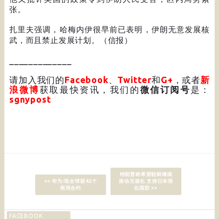
张。
扎里夫强调，哈梅内伊很早前已表明，伊朗无意发展核
武，而且禁止发展计划。（信报）
_____________
请加入我们的
Facebook
、
Twitter
和
G+
，或者
新
浪微博
获取最快资讯，我们的
微信订阅号
是：
sgnypost
特朗普称希望朝鲜继续
<< 华为:现全球获42个
推动无核化 支持日本强
商用合约
化国防 >>
FACEBOOK