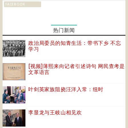
FACEBOOK
热门新闻
政治局委员的知青生活：带书下乡 不忘
学习
[视频]薄熙来向记者引述诗句 网民查考是
文革语言
叶剑英家族阻挠汪洋入常：纽时
李显龙与王岐山相见欢