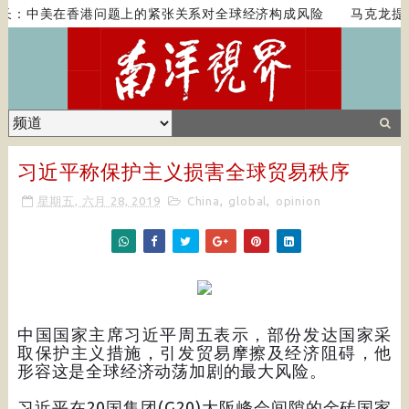
长：中美在香港问题上的紧张关系对全球经济构成风险
马克龙提
习近平称保护主义损害全球贸易秩序
星期五, 六月 28, 2019
China
,
global
,
opinion
中国国家主席习近平周五表示，部份发达国家采
取保护主义措施，引发贸易摩擦及经济阻碍，他
形容这是全球经济动荡加剧的最大风险。
习近平在20国集团(G20)大阪峰会间隙的金砖国家