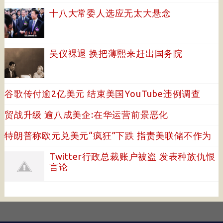
十八大常委人选应无太大悬念
吴仪裸退 换把薄熙来赶出国务院
谷歌传付逾2亿美元 结束美国YouTube违例调查
贸战升级 逾八成美企:在华运营前景恶化
特朗普称欧元兑美元“疯狂”下跌 指责美联储不作为
Twitter行政总裁账户被盗 发表种族仇恨
言论