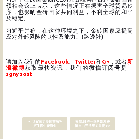
领袖会议上表示，这些情况正在损害全球贸易秩
序，也影响金砖国家共同利益，不利全球的和平
及稳定。
习近平并称，在这种环境之下，金砖国家应提高
应对外部风险的韧性及能力。(路透社)
_____________
请加入我们的
Facebook
、
Twitter
和
G+
，或者
新
浪微博
获取最快资讯，我们的
微信订阅号
是：
sgnypost
<< 世贸裁定美国非法补
安倍:维持一国两制对香
贴可再生能源业
港自由开放至关重要 >>