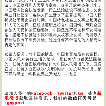
发言人指出，对于上世纪
80
年代末发生的那场政治风
波，中国政府和人民早有定论。改革开放
40
多年以来，
中国经济社会快速发展，民主法治建设不断推进，文化
事业日趋繁荣，各族人民生活水平显著提高，中国人权
状况处于历史最好时期。中国特色社会主义事业是历史
和人民的选择，已经被证明是符合中国国情、得到全国
各族人民拥护的正确道路。中国坚定不移走和平发展道
路，坚定不移推进中国和世界人权事业发展，为国际人
权治理作出了重要贡献。这是任何不带偏见的人都无法
否定的事实。
发言人强调，对中国的情况，中国老百姓最有发言权。
中国人民对美好生活的追求，是任何势力都无法阻挡
的。任何人企图以种种借口对中国人民颐指气使、蛮横
霸凌，任何人企图鼓吹“文明冲突”、对抗时代潮流，都
不可能得逞，终将被历史所淘汰。（信报）
_____________
请加入我们的
Facebook
、
Twitter
和
G+
，或者
新
浪微博
获取最快资讯，我们的
微信订阅号
是：
sgnypost