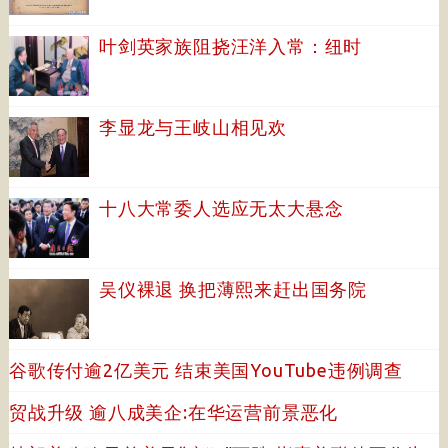
叶剑英家族阻挠汪洋入常：纽时
李显龙与王岐山相见欢
十八大常委人选应无太大悬念
吴仪裸退 换把薄熙来赶出国务院
谷歌传付逾2亿美元 结束美国YouTube违例调查
贸战升级 逾八成美企:在华运营前景恶化