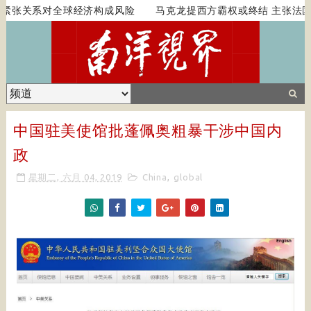
紧张关系对全球经济构成风险
马克龙提西方霸权或终结 主张法国
中国驻美使馆批蓬佩奥粗暴干涉中国内
政
星期二, 六月 04, 2019
China
,
global