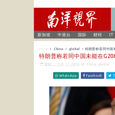
新加坡
中港台
国际
财经
IT
Home
China
global
特朗普称若同中国未
特朗普称若同中国未能在G2
星期二, 六月 11, 2019
China
,
global
WhatsApp
Facebook
T