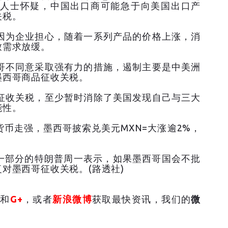
人士怀疑，中国出口商可能急于向美国出口产
关税。
因为企业担心，随着一系列产品的价格上涨，消
致需求放缓。
哥不同意采取强有力的措施，遏制主要是中美洲
墨西哥商品征收关税。
征收关税，至少暂时消除了美国发现自己与三大
能性。
币走强，墨西哥披索兑美元MXN=大涨逾2%，
策一部分的特朗普周一表示，如果墨西哥国会不批
对墨西哥征收关税。(路透社)
和
G+
，或者
新浪微博
获取最快资讯，我们的
微