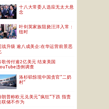
十八大常委人选应无太大悬
念
叶剑英家族阻挠汪洋入常：
纽时
贸战升级 逾八成美企:在华运营前景恶
化
谷歌传付逾2亿美元 结束美国
YouTube违例调查
洛杉矶惊现中国贪官“二奶
村”
特朗普称欧元兑美元“疯狂”下跌 指责
美联储不作为