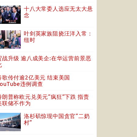
十八大常委人选应无太大悬
念
叶剑英家族阻挠汪洋入常：
纽时
贸战升级 逾八成美企:在华运营前景恶
化
谷歌传付逾2亿美元 结束美国
YouTube违例调查
特朗普称欧元兑美元“疯狂”下跌 指责
美联储不作为
洛杉矶惊现中国贪官“二奶
村”