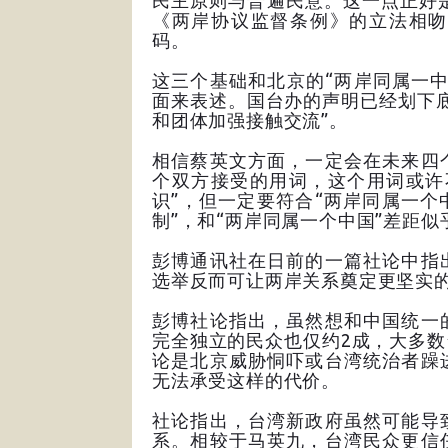
民主原则与普遍民意。这一点正好
《两岸协议监督条例》的立法相吻
码。
这三个基础和北京的“两岸同属一
面来表述。国台办的声明已经划下
和团体加强接触交流”。
相信蔡英文方面，一定会在未来四
个双方接受的用词，这个用词或许
识”，但一定要符合“两岸同属一个
制”，和“两岸同属一个中国”差距似
彭博通讯社在日前的一篇社论中指
选举反而可让两岸关系奠定更坚实
彭博社论指出，虽然想和中国统一
完全独立的民众也仅约2成，大多
论是北京威胁恫吓或台湾统治者躁
无法承受这样的代价。
社论指出，台湾新政府虽然可能导
系。相较于马英九，台湾民众更信