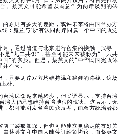
是蔡英文将在2月1日立法院开议后，将首先推动
合。蔡英文可能希望以民意作为两岸谈判的砝
中”的原则有多大的差距，或许未来将由国台办方
底线：愿意与“所有认同两岸同属一个中国的政党
个月，通过管道与北京进行密集的接触，找寻一
不是“九二共识”，甚至可能未来被称为“一六共
中国”的实质。但是，蔡英文的“中华民国宪政体
乎并不大。
出，只要两岸双方均维持温和稳健的路线，这场
的基础。
的台湾民众越来越稀少，但民调显示，支持台湾
数台湾人仍只想维持台湾地位的现状。这表示，无
进，都可能引发台湾民众反弹，而双方统治者都
致两岸裂痕加深，但也可能建立更稳定的友好关
任由蔡英文和中国大陆签订经贸协议，而蔡英文