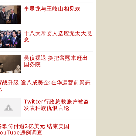
李显龙与王岐山相见欢
十八大常委人选应无太大悬
念
吴仪裸退 换把薄熙来赶出
国务院
贸战升级 逾八成美企:在华运营前景恶
化
Twitter行政总裁账户被盗
发表种族仇恨言论
谷歌传付逾2亿美元 结束美国
YouTube违例调查