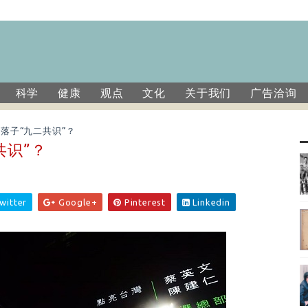
科学
健康
观点
文化
关于我们
广告洽询
落子“九二共识”？
共识”？
witter
Google+
Pinterest
Linkedin