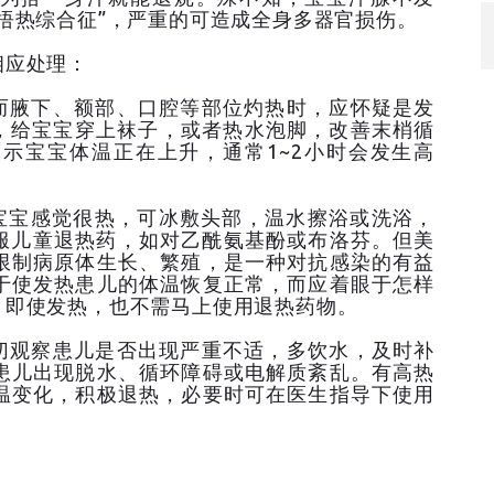
捂热综合征”，严重的可造成全身多器官损伤。
相应处理：
而腋下、额部、口腔等部位灼热时，应怀疑是发
水，给宝宝穿上袜子，或者热水泡脚，改善末梢循
示宝宝体温正在上升，通常1~2小时会发生高
。宝宝感觉很热，可冰敷头部，温水擦浴或洗浴，
口服儿童退热药，如对乙酰氨基酚或布洛芬。但美
限制病原体生长、繁殖，是一种对抗感染的有益
于使发热患儿的体温恢复正常，而应着眼于怎样
，即使发热，也不需马上使用退热药物。
切观察患儿是否出现严重不适，多饮水，及时补
患儿出现脱水、循环障碍或电解质紊乱。有高热
温变化，积极退热，必要时可在医生指导下使用