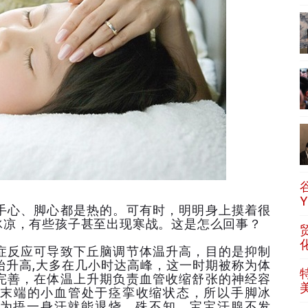
手心、脚心都是热的。可有时，明明身上摸着很
冰凉，有些孩子甚至出现寒战。这是怎么回事？
症反应可导致下丘脑调节体温升高，目的是抑制
始升高,大多在几小时达高峰，这一时期被称为体
完善，在体温上升期负责血管收缩舒张的神经容
末端的小血管处于痉挛收缩状态，所以手脚冰
以为捂一身汗就能退烧。殊不知，宝宝汗腺不发