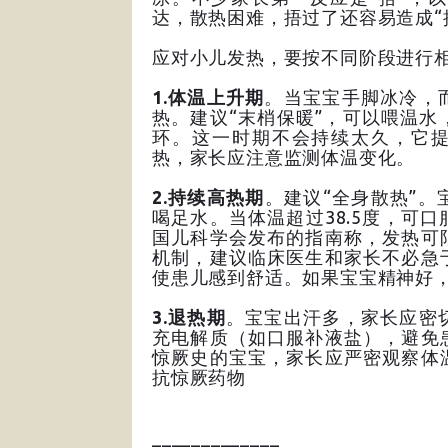
达，散热困难，捂过了还容易造成“
应对小儿发热，要按不同阶段进行
1.体温上升期
。当宝宝手脚冰冷，
热。建议“末梢保暖”，可以喂温
环。这一时期不会持续太久，它提
热，家长应注意监测体温变化。
2.持续高热期
。建议“全身散热”
喝足水。当体温超过38.5度，可
国儿科学会发布的指南称，发热可
机制，建议临床医生和家长不必急
使患儿感到舒适。如果宝宝精神好
3.退热期
。宝宝出汗多，家长应密
充电解质（如口服补液盐），避免
惊厥史的宝宝，家长应严密观察体
抗惊厥药物
_____________