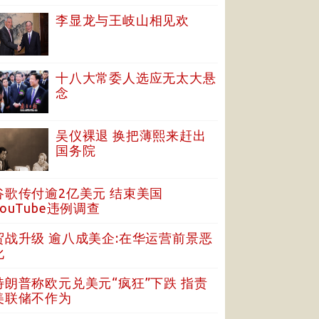
李显龙与王岐山相见欢
十八大常委人选应无太大悬
念
吴仪裸退 换把薄熙来赶出
国务院
谷歌传付逾2亿美元 结束美国
YouTube违例调查
贸战升级 逾八成美企:在华运营前景恶
化
特朗普称欧元兑美元“疯狂”下跌 指责
美联储不作为