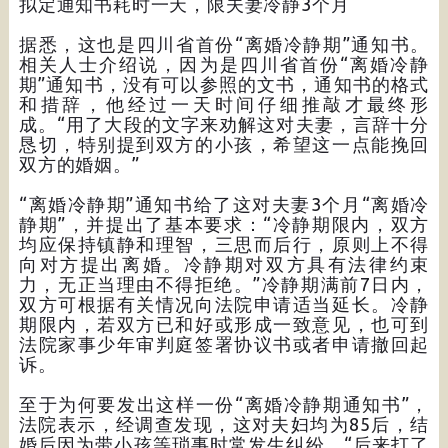
拟定通知书耗时一天，限夫妻冷静3个月
据悉，这也是四川省首份“离婚冷静期”通知书。
相关人士介绍说，因为是四川省首份“离婚冷静
期”通知书，没有可以参照的文书，通知书的格式
和措辞，他经过一天时间仔细推敲才最终形
成。“用了大段的文字来劝解这对夫妻，言辞十分
恳切，特别提到双方的小孩，希望这一点能挽回
双方的婚姻。”
“离婚冷静期”通知书给了这对夫妻3个月“离婚冷
静期”，并提出了基本要求：“冷静期限内，双方
均应保持镇静和理智，三思而后行，原则上不得
向对方提出离婚。冷静期对双方具有法律约束
力，无正当理由不得拒绝。”冷静期满前7日内，
双方可根据有关情况向法院申请适当延长。冷静
期限内，若双方已和好或形成一致意见，也可到
法院家事少年审判庭签署协议书或者申请撤回起
诉。
至于为何要发出这样一份“离婚冷静期通知书”，
法院表示，经调查发现，这对夫妇均为85后，结
婚后因为带小孩等琐事时常发生纠纷，“后来打了