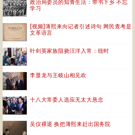
政治局委员的知青生活：带书下乡 不忘
学习
[视频]薄熙来向记者引述诗句 网民查考是
文革语言
叶剑英家族阻挠汪洋入常：纽时
李显龙与王岐山相见欢
十八大常委人选应无太大悬念
吴仪裸退 换把薄熙来赶出国务院