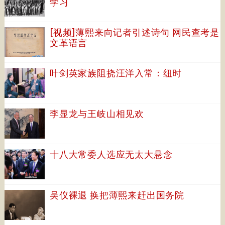
学习
[视频]薄熙来向记者引述诗句 网民查考是
文革语言
叶剑英家族阻挠汪洋入常：纽时
李显龙与王岐山相见欢
十八大常委人选应无太大悬念
吴仪裸退 换把薄熙来赶出国务院