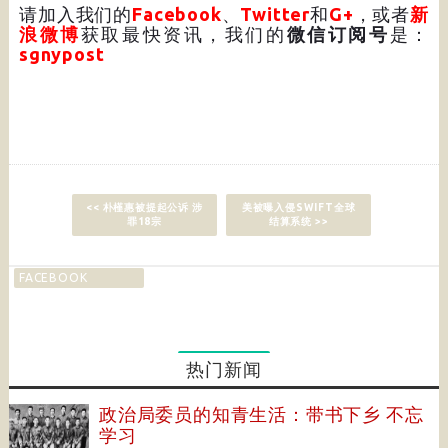
请加入我们的
Facebook
、
Twitter
和
G+
，或者
新
浪微博
获取最快资讯，我们的
微信订阅号
是：
sgnypost
<< 朴槿惠被提起公诉 涉
美被曝入侵SWIFT全球
罪18宗
结算系统 >>
FACEBOOK
热门新闻
政治局委员的知青生活：带书下乡 不忘
学习