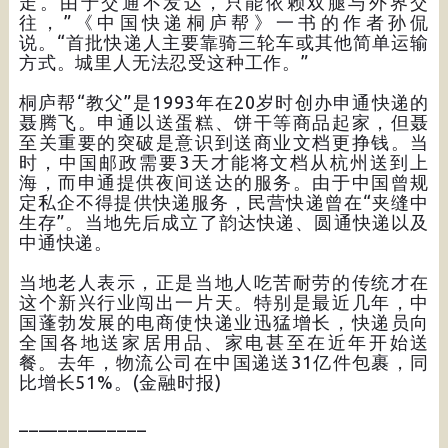
走。由于交通不发达，只能依赖双腿与外界交
往，”《中国快递桐庐帮》一书的作者孙侃
说。“首批快递人主要靠骑三轮车或其他简单运输
方式。城里人无法忍受这种工作。”
桐庐帮“教父”是1993年在20岁时创办申通快递的
聂腾飞。申通以送蛋糕、饼干等商品起家，但聂
至关重要的突破是意识到送商业文档更挣钱。当
时，中国邮政需要3天才能将文档从杭州送到上
海，而申通提供夜间送达的服务。由于中国曾规
定私企不得提供快递服务，民营快递曾在“夹缝中
生存”。当地先后成立了韵达快递、圆通快递以及
中通快递。
当地老人表示，正是当地人吃苦耐劳的传统才在
这个新兴行业闯出一片天。特别是最近几年，中
国蓬勃发展的电商使快递业迅猛增长，快递员向
全国各地送家居用品、家电甚至在近年开始送
餐。去年，物流公司在中国递送31亿件包裹，同
比增长51%。(金融时报)
_____________