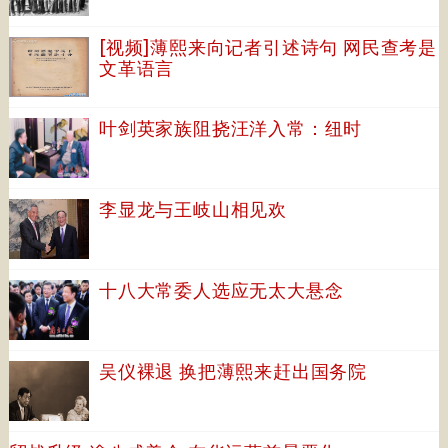
[视频]薄熙来向记者引述诗句 网民查考是
文革语言
叶剑英家族阻挠汪洋入常：纽时
李显龙与王岐山相见欢
十八大常委人选应无太大悬念
吴仪裸退 换把薄熙来赶出国务院