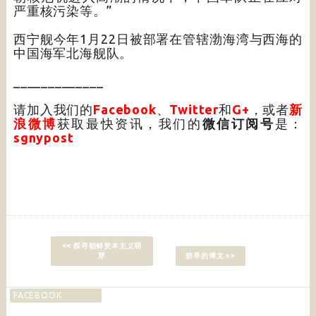
严重核污染等。”
西宁舰今年1月22日被部署在管辖渤海湾与西海的
中国海军北海舰队。
_____________
请加入我们的
Facebook
、
Twitter
和
G+
，或者
新
浪微博
获取最快资讯，我们的
微信订阅号
是：
sgnypost
<< 探寻朝鲜资本主义萌
芽
较早的博文 >>
FACEBOOK