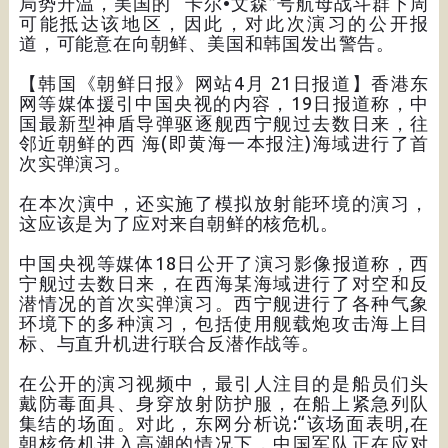
局势升温，美国的 “卡尔•文森”号航母战斗群下周
可能抵达该地区，因此，对此次演习的公开报
道，可能意在向朝鲜、美国和韩国发出警告。
【韩国《朝鲜日报》网站4月 21日报道】香港东
网等媒体援引中国央视的内容，19日报道称，中
国最新型神盾导弹驱逐舰西宁舰过去数日来，往
邻近朝鲜的西 海(即黄海一本报注)海域进行了首
次实弹演习。
在本次演中，还实施了模拟放射能环境的演习，
这应该是为了应对来自朝鲜的核危机。
中国央视等媒体18日公开了演习影像报道称，西
宁舰过去数日来，在西海某海域进行了对空和反
潜情况的首次实弹演习。西宁舰进行了各种气象
环境下的多种演习，包括使用舰载炮攻击海上目
标、与直升机进行联合反潜作战等。
在公开的演习视频中，最引人注目的是船员们头
戴防毒面具、身穿放射防护服，在船上紧急列队
集结的场面。对此，东网分析说:“该场面表明,在
朝核危机进入高潮的情况下，中国军队正在应对