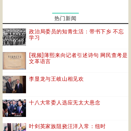
热门新闻
政治局委员的知青生活：带书下乡 不忘
学习
[视频]薄熙来向记者引述诗句 网民查考是
文革语言
李显龙与王岐山相见欢
十八大常委人选应无太大悬念
叶剑英家族阻挠汪洋入常：纽时