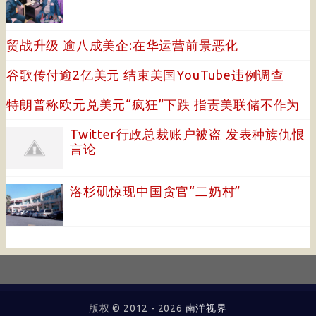
贸战升级 逾八成美企:在华运营前景恶化
谷歌传付逾2亿美元 结束美国YouTube违例调查
特朗普称欧元兑美元“疯狂”下跌 指责美联储不作为
Twitter行政总裁账户被盗 发表种族仇恨
言论
洛杉矶惊现中国贪官“二奶村”
版权 © 2012 -
2026
南洋视界