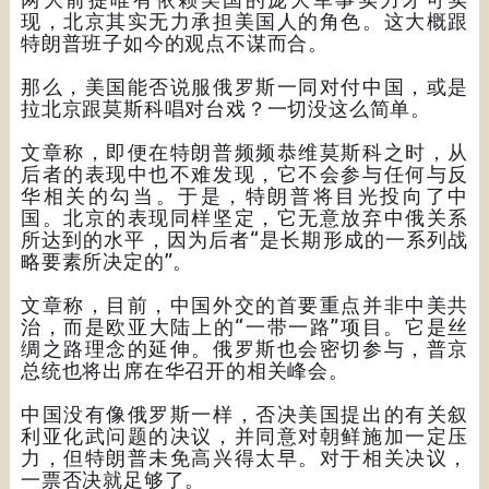
现，北京其实无力承担美国人的角色。这大概跟
特朗普班子如今的观点不谋而合。
那么，美国能否说服俄罗斯一同对付中国，或是
拉北京跟莫斯科唱对台戏？一切没这么简单。
文章称，即便在特朗普频频恭维莫斯科之时，从
后者的表现中也不难发现，它不会参与任何与反
华相关的勾当。于是，特朗普将目光投向了中
国。北京的表现同样坚定，它无意放弃中俄关系
所达到的水平，因为后者“是长期形成的一系列战
略要素所决定的”。
文章称，目前，中国外交的首要重点并非中美共
治，而是欧亚大陆上的“一带一路”项目。它是丝
绸之路理念的延伸。俄罗斯也会密切参与，普京
总统也将出席在华召开的相关峰会。
中国没有像俄罗斯一样，否决美国提出的有关叙
利亚化武问题的决议，并同意对朝鲜施加一定压
力，但特朗普未免高兴得太早。对于相关决议，
一票否决就足够了。