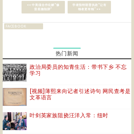
<< 中美须合作化解“修
学者指特朗普执政“让有
昔底德陷阱”
钱者更有钱” >>
FACEBOOK
热门新闻
政治局委员的知青生活：带书下乡 不忘
学习
[视频]薄熙来向记者引述诗句 网民查考是
文革语言
叶剑英家族阻挠汪洋入常：纽时