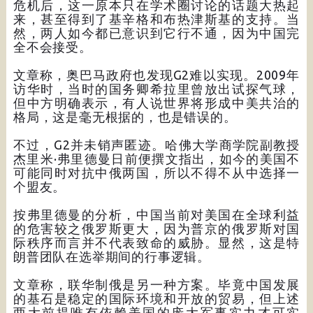
危机后，这一原本只在学术圈讨论的话题大热起
来，甚至得到了基辛格和布热津斯基的支持。当
然，两人如今都已意识到它行不通，因为中国完
全不会接受。
文章称，奥巴马政府也发现G2难以实现。2009年
访华时，当时的国务卿希拉里曾放出试探气球，
但中方明确表示，有人说世界将形成中美共治的
格局，这是毫无根据的，也是错误的。
不过，G2并未销声匿迹。哈佛大学商学院副教授
杰里米·弗里德曼日前便撰文指出，如今的美国不
可能同时对抗中俄两国，所以不得不从中选择一
个盟友。
按弗里德曼的分析，中国当前对美国在全球利益
的危害较之俄罗斯更大，因为普京的俄罗斯对国
际秩序而言并不代表致命的威胁。显然，这是特
朗普团队在选举期间的行事逻辑。
文章称，联华制俄是另一种方案。毕竟中国发展
的基石是稳定的国际环境和开放的贸易，但上述
两大前提唯有依赖美国的庞大军事实力才可实