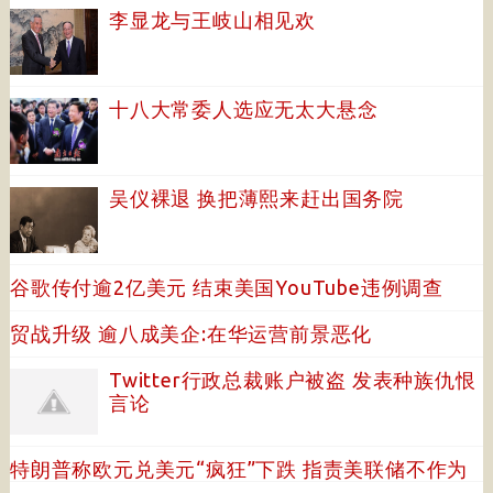
李显龙与王岐山相见欢
十八大常委人选应无太大悬念
吴仪裸退 换把薄熙来赶出国务院
谷歌传付逾2亿美元 结束美国YouTube违例调查
贸战升级 逾八成美企:在华运营前景恶化
Twitter行政总裁账户被盗 发表种族仇恨
言论
特朗普称欧元兑美元“疯狂”下跌 指责美联储不作为