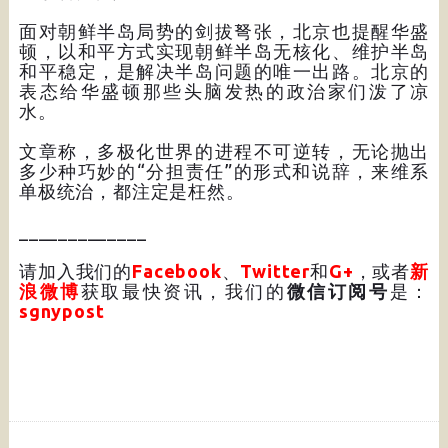
面对朝鲜半岛局势的剑拔弩张，北京也提醒华盛
顿，以和平方式实现朝鲜半岛无核化、维护半岛
和平稳定，是解决半岛问题的唯一出路。北京的
表态给华盛顿那些头脑发热的政治家们泼了凉
水。
文章称，多极化世界的进程不可逆转，无论抛出
多少种巧妙的“分担责任”的形式和说辞，来维系
单极统治，都注定是枉然。
_____________
请加入我们的
Facebook
、
Twitter
和
G+
，或者
新
浪微博
获取最快资讯，我们的
微信订阅号
是：
sgnypost