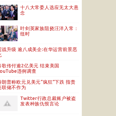
十八大常委人选应无太大悬
念
叶剑英家族阻挠汪洋入常：
纽时
贸战升级 逾八成美企:在华运营前景恶
化
谷歌传付逾2亿美元 结束美国
YouTube违例调查
特朗普称欧元兑美元“疯狂”下跌 指责
美联储不作为
Twitter行政总裁账户被盗
发表种族仇恨言论