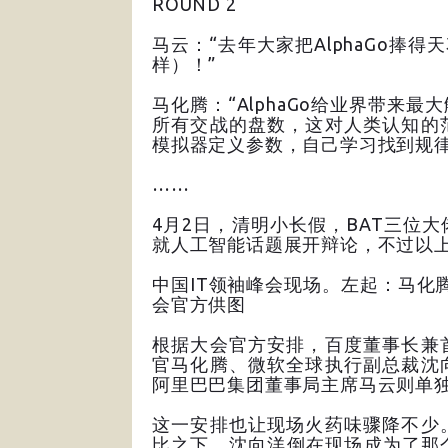
ROUND 2
马云：“去年大家把AlphaGo捧得
样）！”
马化腾：“AlphaGo给业界带来
所有交战的盘数，这对人类认知的
模拟器定义参数，自己学习找到规律
……
4月2日，清明小长假，BAT三位
就人工智能话题展开辩论，不过以
中国IT领袖峰会现场。左起：马化
会官方供图
根据大会官方安排，百度董事长兼
官马化腾、微软全球执行副总裁沈
阿里巴巴集团董事局主席马云则单
这一安排也让现场火药味骤降不少
比之下，沈向洋倒在现场成为了那