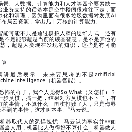
场景、大数据、计算能力和人才等四个要素缺一
台业务支持的话基本是空中楼阁很难往下走，而
签化和清理，因为里面有很多垃圾数据对发展AI
要布局云资源，拿出几十万核的计算能力。
智能可能不只是通过模拟人脑的思维方式，还有
“是不是能够超越当前的碳基智慧，是不是其他的
慧，超越人类现在发现的知识，这些是有可能
计算
后表示，未来要思考的不是artificial
hine intelligence（机器智能）。
很恐怖的样子，我个人觉得So What（又怎样）？
一步臭棋，搞一把，结果对方臭棋也不下了，有
好的事情，不算什么，围棋打败了人，只是侮辱
不到的事情，这才叫本事。”马云说。
机器取代人的恐惧担忧，马云认为事实并非如
机器当人用，机器比人做得好不算什么，机器做人