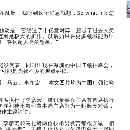
天花乱坠，我听到这个消息就想，So what（又怎
最大触动是，它经过了十亿盘对弈，超越了过去人类
范围是极大的扩张。以后如果在更多领域能做出
，将远超人类的想象。”
大佬没闲着，同时出现在深圳的中国IT领袖峰会，
上可能是为数不多的观点碰撞。
腾、马云、李彦宏。 本文图片均为中国IT领袖峰
首席执行官李彦宏、腾讯董事会主席兼首席执行
向洋和神州数码董事局主席郭为一起圆桌对话，
独作主题演讲。
。李彦宏和马化腾两位技术男发言都很实诚，相
个“搅局者”。主持人让马云马化腾李彦宏一起同