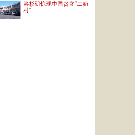
洛杉矶惊现中国贪官“二奶
村”