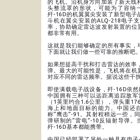
的飞机。沿机身方向加装了新天线和
头整流罩的形状，可能为了容纳
歼-16D的机翼翼尖安装了新型电子战
斗机在翼尖安装的ALQ-218电
率，协助确定雷达波发射装置的位
都非常有用。
这就是我们能够确定的所有事实，
下面就让我们做一些可靠的推断吧
如果想提高干扰和打击雷达的效率，
弹。最大的可能性是，飞机将在机
对应不同的雷达频率。据说这些干
即使满载电子战设备，歼-16D依
中国拥有三种可以远距离追踪敌军雷
（1英里约合1.6公里），弹头重17
海上和地面目标的能力。中国还自
称“鹰击”-91。其射程稍远一些，
弹研制的“雷电”-10反辐射导弹
歼-16D基本都能携带。
中国已经部署了另外一种具有电子