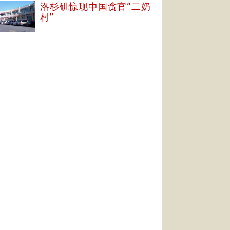
洛杉矶惊现中国贪官“二奶
村”