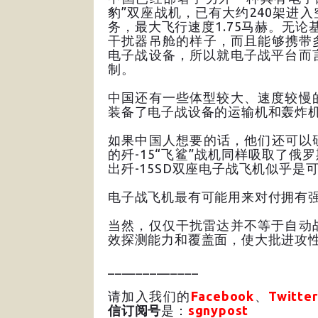
豹”双座战机，已有大约240架进
务，最大飞行速度1.75马赫。无论
干扰器吊舱的样子，而且能够携带
电子战设备，所以就电子战平台而
制。
中国还有一些体型较大、速度较慢
装备了电子战设备的运输机和轰炸
如果中国人想要的话，他们还可以研
的歼-15“飞鲨”战机同样吸取了俄
出歼-15SD双座电子战飞机似乎是
电子战飞机最有可能用来对付拥有
当然，仅仅干扰雷达并不等于自动
效探测能力和覆盖面，使大批进攻
_____________
请加入我们的
Facebook
、
Twitter
信订阅号
是：
sgnypost