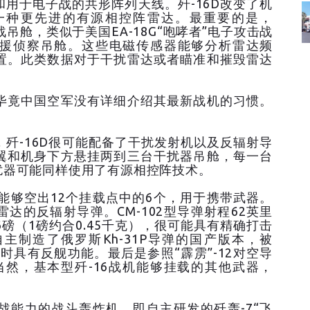
用于电子战的共形阵列天线。歼-16D改变了机
一种更先进的有源相控阵雷达。最重要的是，
吊舱，类似于美国EA-18G“咆哮者”电子攻击战
子支援侦察吊舱。这些电磁传感器能够分析雷达频
置。此类数据对于干扰雷达或者瞄准和摧毁雷达
毕竟中国空军没有详细介绍其最新战机的习惯。
。
歼-16D很可能配备了干扰发射机以及反辐射导
翼和机身下方悬挂两到三台干扰器吊舱，每一台
扰器可能同样使用了有源相控阵技术。
然能够空出12个挂载点中的6个，用于携带武器。
达的反辐射导弹。CM-102型导弹射程62英里
6磅（1磅约合0.45千克），很可能具有精确打击
主制造了俄罗斯Kh-31P导弹的国产版本，被
同时具有反舰功能。最后是参照“霹雳”-12对空导
。当然，基本型歼-16战机能够挂载的其他武器，
战能力的战斗轰炸机，即自主研发的歼轰-7“飞