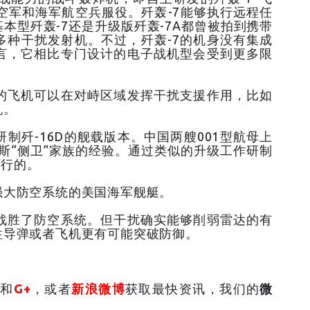
入空军和海军航空兵服役。歼轰-7能够执行远程任
基本型歼轰-7还是升级版歼轰-7A都曾被拍到携带
多种干扰发射机。不过，歼轰-7的机身没有集成
言，它相比专门设计的电子战机型会受到更多限
的飞机可以在对峙区域发挥干扰支援作用，比如
机。
制歼-16D的舰载版本。中国两艘001型航母上
罗斯“侧卫”家族的经验。通过类似的升级工作研制
可行的。
强大防空系统的美国海军舰艇。
战胜了防空系统。但干扰确实能够削弱雷达的有
性导弹或者飞机更有可能突破防御。
和
G+
，或者
新浪微博
获取最快资讯，我们的
微