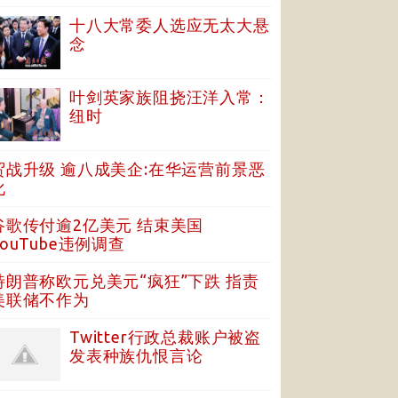
十八大常委人选应无太大悬
念
叶剑英家族阻挠汪洋入常：
纽时
贸战升级 逾八成美企:在华运营前景恶
化
谷歌传付逾2亿美元 结束美国
YouTube违例调查
特朗普称欧元兑美元“疯狂”下跌 指责
美联储不作为
Twitter行政总裁账户被盗
发表种族仇恨言论