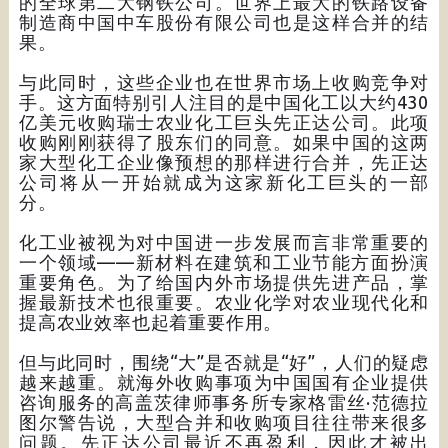
的全球第二大钢铁公司。世界上最大的铁路设备
制造商中国中车股份有限公司也是这样合并的结
果。
与此同时，这些企业也在世界市场上收购竞争对
手。这方面特别引人注目的是中国化工以大约430
亿美元收购瑞士农业化工巨头先正达公司。此项
收购刚刚获得了股东们的同意。如果中国的这两
家大型化工企业像预想的那样进行合并，先正达
公司将从一开始就成为这家新化工巨头的一部
分。
化工业被视为对中国进一步发展而言非常重要的
一个领域——新材料在建筑和工业节能方面扮演
重要角色。为了给国内外市场提供先进产品，掌
握最新技术也很重要。农业化学对农业现代化和
提高农业效率也起着重要作用。
但与此同时，围绕“大”是否就是“好”，人们的疑虑
越来越重。就海外收购事项为中国国有企业提供
咨询服务的高盖茨律师事务所专家格雷丝·范德拉
图尔警告说，大型合并和收购项目往往带来很多
问题。先正达公司最近不再盈利，因此才被出