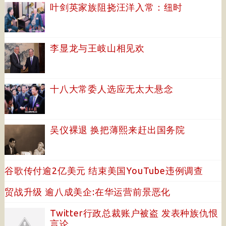
叶剑英家族阻挠汪洋入常：纽时
李显龙与王岐山相见欢
十八大常委人选应无太大悬念
吴仪裸退 换把薄熙来赶出国务院
谷歌传付逾2亿美元 结束美国YouTube违例调查
贸战升级 逾八成美企:在华运营前景恶化
Twitter行政总裁账户被盗 发表种族仇恨
言论