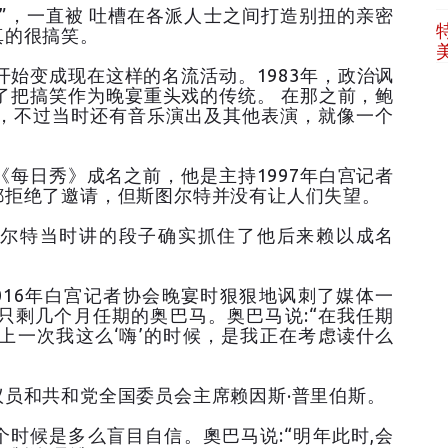
”，一直被 吐槽在各派人士之间打造别扭的亲密
真的很搞笑。
开始变成现在这样的名流活动。1983年，政治讽
了把搞笑作为晚宴重头戏的传统。 在那之前，鲍
宴，不过当时还有音乐演出及其他表演，就像一个
《每日秀》成名之前，他是主持1997年白宫记者
都拒绝了邀请，但斯图尔特并没有让人们失望。
尔特当时讲的段子确实抓住了他后来赖以成名
016年白宫记者协会晚宴时狠狠地讽刺了媒体一
只剩几个月任期的奥巴马。奥巴马说:“在我任期
上一次我这么‘嗨’的时候，是我正在考虑读什么
员和共和党全国委员会主席赖因斯·普里伯斯。
时候是多么盲目自信。奧巴马说:“明年此时,会