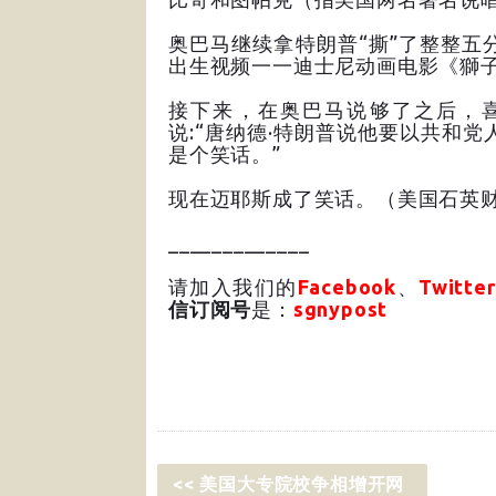
奥巴马继续拿特朗普“撕”了整整五
出生视频一一迪士尼动画电影《獅
接下来，在奥巴马说够了之后，喜
说:“唐纳德·特朗普说他要以共和
是个笑话。”
现在迈耶斯成了笑话。（美国石英
_____________
请加入我们的
Facebook
、
Twitter
信订阅号
是：
sgnypost
<< 美国大专院校争相增开网