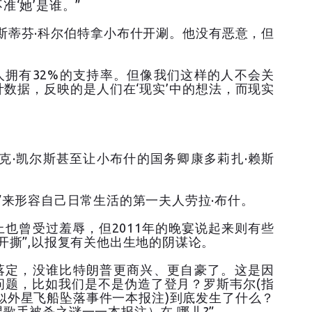
‘她’是谁。”
人斯蒂芬·科尔伯特拿小布什开涮。他没有恶意，但
人拥有32%的支持率。但像我们这样的人不会关
数据，反映的是人们在‘现实’中的想法，而现实
里克·凯尔斯甚至让小布什的国务卿康多莉扎·赖斯
”来形容自己日常生活的第一夫人劳拉·布什。
也曾受过羞辱，但2011年的晚宴说起来则有些
开撕”,以报复有关他出生地的阴谋论。
埃落定，没谁比特朗普更商兴、更自豪了。这是因
问题，比如我们是不是伪造了登月？罗斯韦尔(指
疑似外星飞船坠落事件一本报注)到底发生了什么？
歌手被杀之谜一一本报注）在 哪儿?”