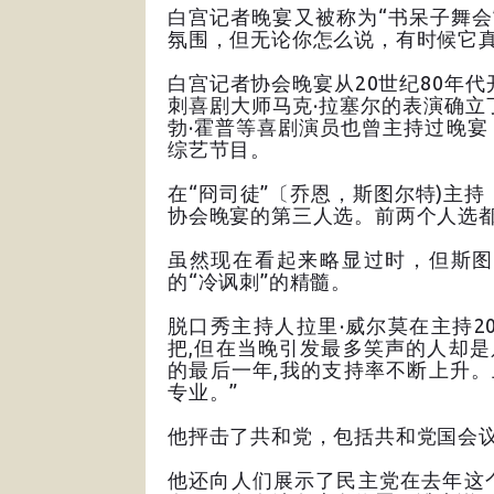
白宫记者晚宴又被称为“书呆子舞会
氛围，但无论你怎么说，有时候它
白宫记者协会晚宴从20世纪80年代
刺喜剧大师马克·拉塞尔的表演确立
勃·霍普等喜剧演员也曾主持过晚
综艺节目。
在“冏司徒”〔乔恩，斯图尔特)主持
协会晚宴的第三人选。前两个人选
虽然现在看起来略显过时，但斯图
的“冷讽刺”的精髓。
脱口秀主持人拉里·威尔莫在主持2
把,但在当晚引发最多笑声的人却是
的最后一年,我的支持率不断上升。
专业。”
他抨击了共和党，包括共和党国会议
他还向人们展示了民主党在去年这个