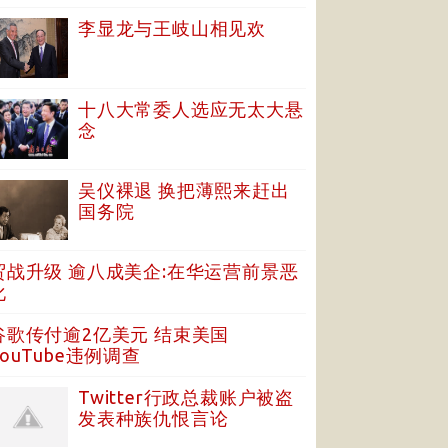
李显龙与王岐山相见欢
十八大常委人选应无太大悬
念
吴仪裸退 换把薄熙来赶出
国务院
贸战升级 逾八成美企:在华运营前景恶
化
谷歌传付逾2亿美元 结束美国
YouTube违例调查
Twitter行政总裁账户被盗
发表种族仇恨言论