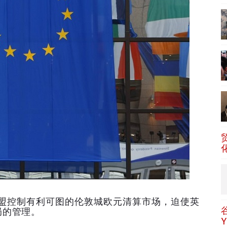
盟控制有利可图的伦敦城欧元清算市场，迫使英
局的管理。