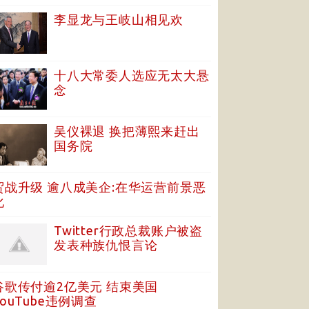
李显龙与王岐山相见欢
十八大常委人选应无太大悬
念
吴仪裸退 换把薄熙来赶出
国务院
贸战升级 逾八成美企:在华运营前景恶
化
Twitter行政总裁账户被盗
发表种族仇恨言论
谷歌传付逾2亿美元 结束美国
YouTube违例调查