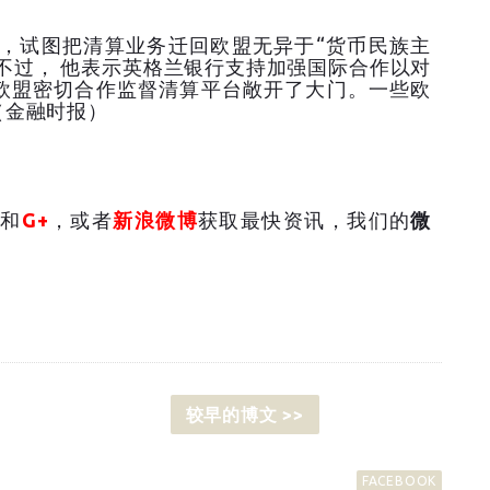
说，试图把清算业务迁回欧盟无异于“货币民族主
不过， 他表示英格兰银行支持加强国际合作以对
欧盟密切合作监督清算平台敞开了大门。一些欧
（金融时报）
和
G+
，或者
新浪微博
获取最快资讯，我们的
微
较早的博文 >>
FACEBOOK