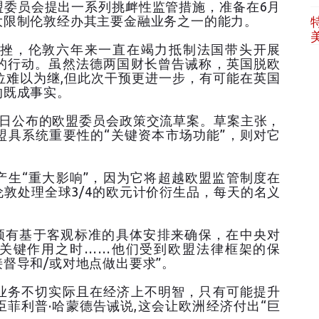
盟委员会提出一系列挑衅性监管措施，准备在6月
大限制伦敦经办其主要金融业务之一的能力。
挫，伦敦六年来一直在竭力抵制法国带头开展
的行动。虽然法德两国财长曾告诫称，英国脱欧
位难以为继,但此次干预更进一步，有可能在英国
的既成事实。
4日公布的欧盟委员会政策交流草案。草案主张，
盟具系统重要性的“关键资本市场功能”，则对它
产生“重大影响”，因为它将超越欧盟监管制度在
敦处理全球3/4的欧元计价衍生品，每天的名义
必须有基于客观标准的具体安排来确保，在中央对
场起关键作用之时……他们受到欧盟法律框架的保
督导和/或对地点做出要求”。
业务不切实际且在经济上不明智，只有可能提升
菲利普·哈蒙德告诫说,这会让欧洲经济付出“巨