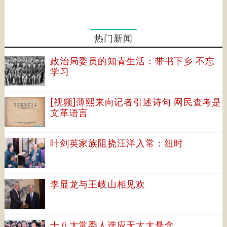
热门新闻
政治局委员的知青生活：带书下乡 不忘
学习
[视频]薄熙来向记者引述诗句 网民查考是
文革语言
叶剑英家族阻挠汪洋入常：纽时
李显龙与王岐山相见欢
十八大常委人选应无太大悬念