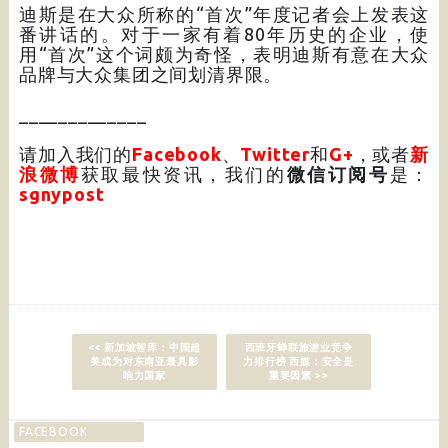
迪斯是在大众所称的“首次”年度记者会上发表这
番讲话的。对于一家有着80年历史的企业，使
用“首次”这个词颇为奇怪，表明迪斯有意在大众
品牌与大众集团之间划清界限。
_____________
请加入我们的
Facebook
、
Twitter
和
G+
，或者
新
浪微博
获取最快资讯，我们的
微信订阅号
是：
sgnypost
<< 新加坡智库：中国超
西班牙蝉联旅游业竞争
美成为对东南亚最具影
力排行榜 西媒：安全是
响力国家
重要因素 >>
FACEBOOK