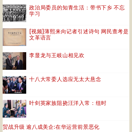
政治局委员的知青生活：带书下乡 不忘
学习
[视频]薄熙来向记者引述诗句 网民查考是
文革语言
李显龙与王岐山相见欢
十八大常委人选应无太大悬念
叶剑英家族阻挠汪洋入常：纽时
贸战升级 逾八成美企:在华运营前景恶化