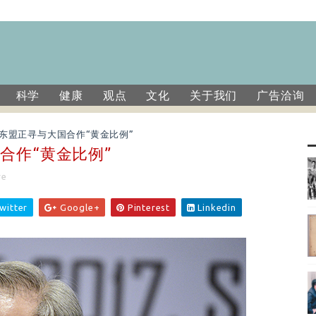
科学
健康
观点
文化
关于我们
广告洽询
东盟正寻与大国合作“黄金比例”
合作“黄金比例”
re
witter
Google+
Pinterest
Linkedin