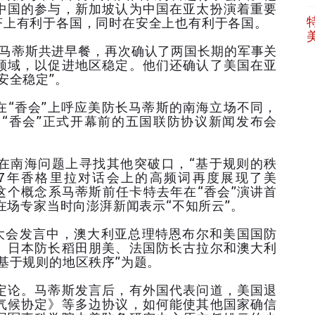
中国的参与，新加坡认为中国在亚太扮演着重要
济上有利于各国，同时在安全上也有利于各国。
长马蒂斯共进早餐，再次确认了两国长期的军事关
领域，以促进地区稳定。他们还确认了美国在亚
安全稳定”。
在“香会”上呼应美防长马蒂斯的南海立场不同，
日“香会”正式开幕前的五国联防协议新闻发布会
在南海问题上寻找其他突破口，“基于规则的秩
）这一2017年香格里拉对话会上的高频词再度展现了美
这个概念系马蒂斯前任卡特去年在“香会”演讲首
在场专家当时向澎湃新闻表示“不知所云”。
的大会发言中，澳大利亚总理特恩布尔和美国国防
。日本防长稻田朋美、法国防长古拉尔和澳大利
基于规则的地区秩序”为题。
定论。马蒂斯发言后，有外国代表问道，美国退
气候协定》等多边协议，如何能使其他国家确信