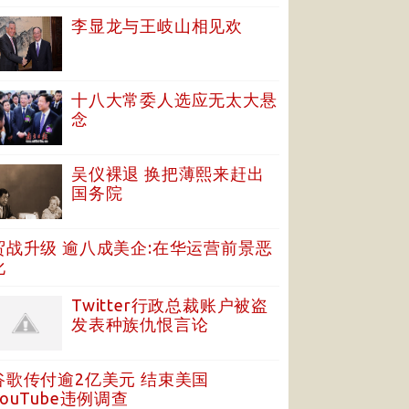
李显龙与王岐山相见欢
十八大常委人选应无太大悬
念
吴仪裸退 换把薄熙来赶出
国务院
贸战升级 逾八成美企:在华运营前景恶
化
Twitter行政总裁账户被盗
发表种族仇恨言论
谷歌传付逾2亿美元 结束美国
YouTube违例调查