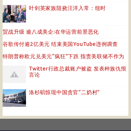
叶剑英家族阻挠汪洋入常：纽时
贸战升级 逾八成美企:在华运营前景恶化
谷歌传付逾2亿美元 结束美国YouTube违例调查
特朗普称欧元兑美元“疯狂”下跌 指责美联储不作为
Twitter行政总裁账户被盗 发表种族仇恨
言论
洛杉矶惊现中国贪官“二奶村”