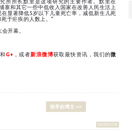
究所所长默里是这项研究的主要作者。默里在
柬埔寨和其它一些中低收入国家在改善人民生活上
现在显著降低5岁以下儿童死亡率，减低新生儿死
死于疟疾的人数上。”
大会开幕。
和
G+
，或者
新浪微博
获取最快资讯，我们的
微
较早的博文 >>
FACEBOOK