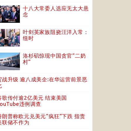
十八大常委人选应无太大悬
念
叶剑英家族阻挠汪洋入常：
纽时
洛杉矶惊现中国贪官“二奶
村”
贸战升级 逾八成美企:在华运营前景恶
化
谷歌传付逾2亿美元 结束美国
YouTube违例调查
特朗普称欧元兑美元“疯狂”下跌 指责
美联储不作为