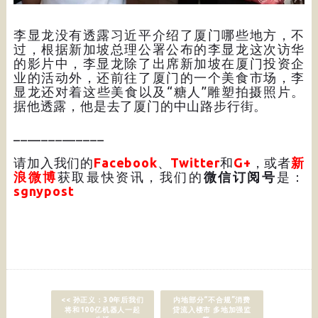
李显龙没有透露习近平介绍了厦门哪些地方，不
过，根据新加坡总理公署公布的李显龙这次访华
的影片中，李显龙除了出席新加坡在厦门投资企
业的活动外，还前往了厦门的一个美食市场，李
显龙还对着这些美食以及“糖人”雕塑拍摄照片。
据他透露，他是去了厦门的中山路步行街。
_____________
请加入我们的
Facebook
、
Twitter
和
G+
，或者
新
浪微博
获取最快资讯，我们的
微信订阅号
是：
sgnypost
<< 孙正义：30年后我们
内地部分“不合规”消费
将和100亿机器人一起
贷流入楼市 多地加强监