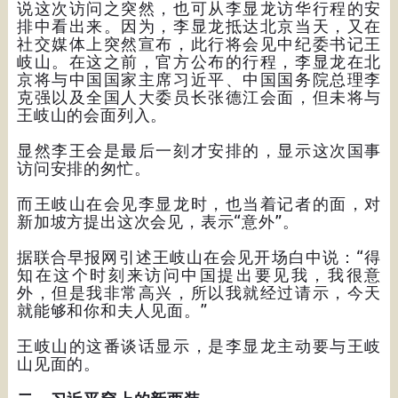
说这次访问之突然，也可从李显龙访华行程的安
排中看出来。因为，李显龙抵达北京当天，又在
社交媒体上突然宣布，此行将会见中纪委书记王
岐山。在这之前，官方公布的行程，李显龙在北
京将与中国国家主席习近平、中国国务院总理李
克强以及全国人大委员长张德江会面，但未将与
王岐山的会面列入。
显然李王会是最后一刻才安排的，显示这次国事
访问安排的匆忙。
而王岐山在会见李显龙时，也当着记者的面，对
新加坡方提出这次会见，表示“意外”。
据联合早报网引述王岐山在会见开场白中说：“得
知在这个时刻来访问中国提出要见我，我很意
外，但是我非常高兴，所以我就经过请示，今天
就能够和你和夫人见面。”
王岐山的这番谈话显示，是李显龙主动要与王岐
山见面的。