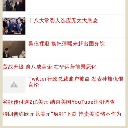
十八大常委人选应无太大悬念
吴仪裸退 换把薄熙来赶出国务院
贸战升级 逾八成美企:在华运营前景恶化
Twitter行政总裁账户被盗 发表种族仇恨
言论
谷歌传付逾2亿美元 结束美国YouTube违例调查
特朗普称欧元兑美元“疯狂”下跌 指责美联储不作为