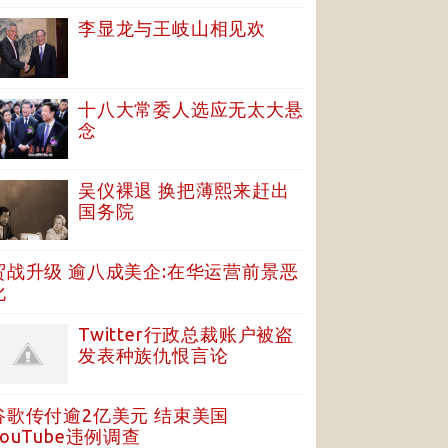
李显龙与王岐山相见欢
十八大常委人选应无太大悬
念
吴仪裸退 换把薄熙来赶出
国务院
贸战升级 逾八成美企:在华运营前景恶
化
Twitter行政总裁账户被盗
发表种族仇恨言论
谷歌传付逾2亿美元 结束美国
YouTube违例调查