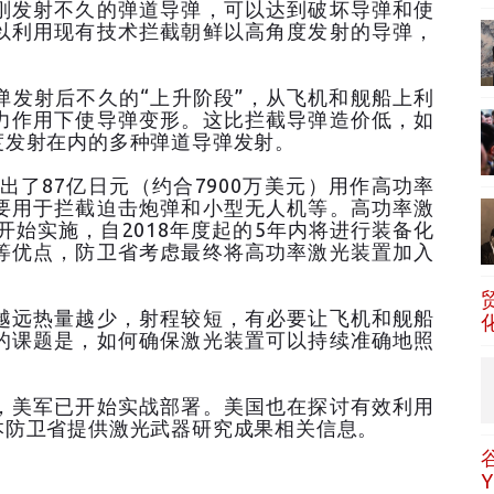
刚发射不久的弹道导弹，可以达到破坏导弹和使
以利用现有技术拦截朝鲜以高角度发射的导弹，
弹发射后不久的“上升阶段”，从飞机和舰船上利
力作用下使导弹变形。这比拦截导弹造价低，如
度发射在内的多种弹道导弹发射。
出了87亿日元（约合7900万美元）用作高功率
要用于拦截迫击炮弹和小型无人机等。高功率激
开始实施，自2018年度起的5年内将进行装备化
等优点，防卫省考虑最终将高功率激光装置加入
越远热量越少，射程较短，有必要让飞机和舰船
的课题是，如何确保激光装置可以持续准确地照
，美军已开始实战部署。美国也在探讨有效利用
本防卫省提供激光武器研究成果相关信息。