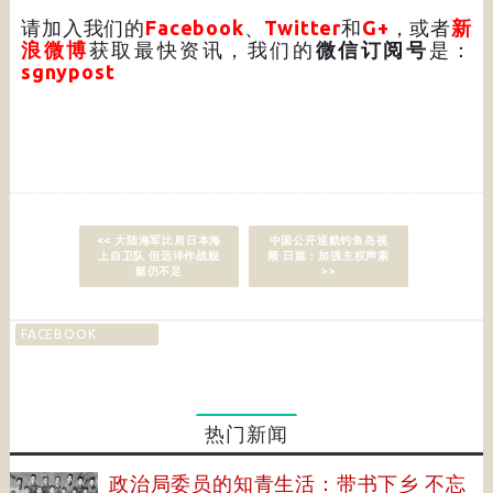
请加入我们的
Facebook
、
Twitter
和
G+
，或者
新
浪微博
获取最快资讯，我们的
微信订阅号
是：
sgnypost
<< 大陆海军比肩日本海
中国公开巡航钓鱼岛视
上自卫队 但远洋作战舰
频 日媒：加强主权声索
艇仍不足
>>
FACEBOOK
热门新闻
政治局委员的知青生活：带书下乡 不忘