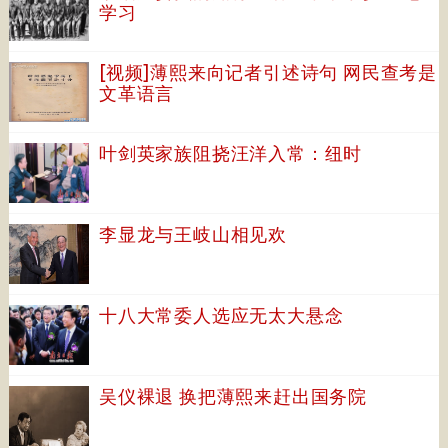
学习
[视频]薄熙来向记者引述诗句 网民查考是
文革语言
叶剑英家族阻挠汪洋入常：纽时
李显龙与王岐山相见欢
十八大常委人选应无太大悬念
吴仪裸退 换把薄熙来赶出国务院