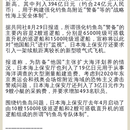
新高。其中列入394亿日元（约合24亿元人民
币），用于构建强化钓鱼岛附近“警备”等的“战略
性海上安全体制”。
据共同社8月29日报道，所谓强化钓鱼岛“警备”的
主要内容是2艘巡逻船，分别是6500吨级可搭载
直升机的巡逻船和1500吨级巡逻船，宣称将以此
对“他国船只”进行“监视”。日本海上保安厅还要求
引入一架续航距离较长的新型喷气式飞机。
报道称，为防备“他国”主张扩大海洋划界的情
况，日本海上保安厅也列入了19亿日元用于从事
海洋调查的大型测量船建造费。考虑到2020年东
京奥运会和残奥会场馆附近海域的恐怖主义袭击
警戒问题，日本海上保安厅还列入了3亿日元作为
9艘小艇的采购费，并要求增加493名职员。
围绕钓鱼岛问题，日本海上保安厅去年4月启动了
由10艘1500吨级巡逻船和2艘可搭载直升机的巡
逻船组成的所谓“钓鱼岛专队体制”。
_____________